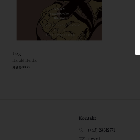
Løg
Harald Herdal
329
3
00 kr
2
9
,
0
0
k
r
Kontakt
(+45) 23312771
Email