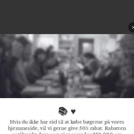
o
r
📚 ♥
Hvis du ikke har råd til at købe bøgerne på vores
hjemmeside, vil vi gerne give 50% rabat. Rabatten