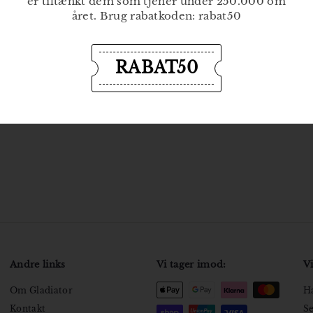
er tiltænkt dem som tjener under 250.000 om
året. Brug rabatkoden: rabat50
RABAT50
Andre links
Vi tager imod:
Vi
Om Gladiator
Ha
Kontakt
Se