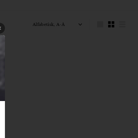
Sortér
Large
Small
List