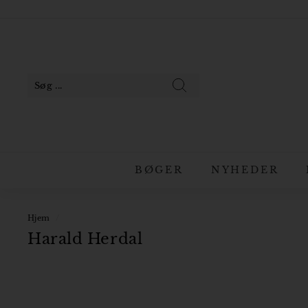
Gå
til
Pause
indhold
slideshow
Søg
BØGER
NYHEDER
Hjem
/
Harald Herdal