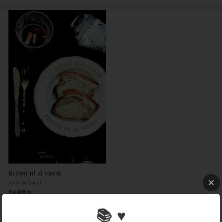
o
Large
Small
List
r
Kilden til al værdi
Jonas Suchanek
249
2
95 kr
4
📚 ♥
9
,