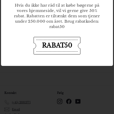
0
Hvis du ikke har råd til at købe bøgerne på
0
vores hjemmeside, vil vi gerne give 50%
k
rabat. Rabatten er tiltænkt dem som tjener
Bøger
r
Åbn
under 250.000 om året. Brug rabatkoden:
undermenu
rabat50
Nyheder
Kommende udgivelser
RABAT50
Om Gladiator
Åbn
undermenu
Gladiatorskolen
Åbn
undermenu
Kontakt
Følg
Instagram
Facebook
YouTube
(+45) 23312771
Email