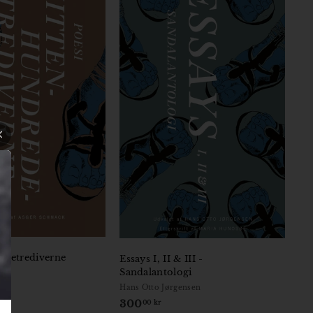
edetrediverne
Essays I, II & III -
Sandalantologi
Hans Otto Jørgensen
300
3
00 kr