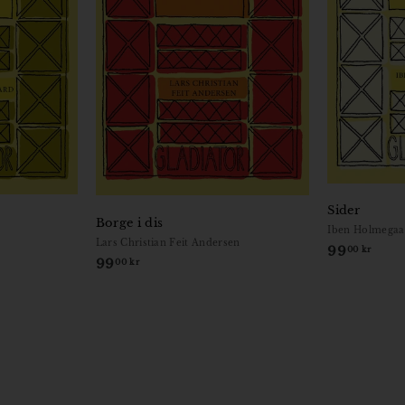
Sider
Borge i dis
Iben Holmegaa
Lars Christian Feit Andersen
99
9
00 kr
99
9
00 kr
9
9
,
,
0
0
0
0
k
k
r
r