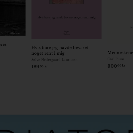
res
Hvis bare jeg havde bevaret
Menneskenes
noget rent i mig
Carl Plum
Sølve Nedergaard Lauritsen
300
3
00 kr
189
1
00 kr
0
8
0
9
,
,
0
0
0
0
k
k
r
r