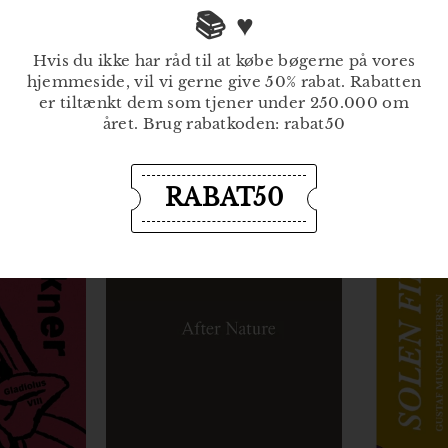
0
,
📚 ♥
,
0
0
0
Hvis du ikke har råd til at købe bøgerne på vores
0
k
hjemmeside, vil vi gerne give 50% rabat. Rabatten
k
r
er tiltænkt dem som tjener under 250.000 om
r
året. Brug rabatkoden: rabat50
RABAT50