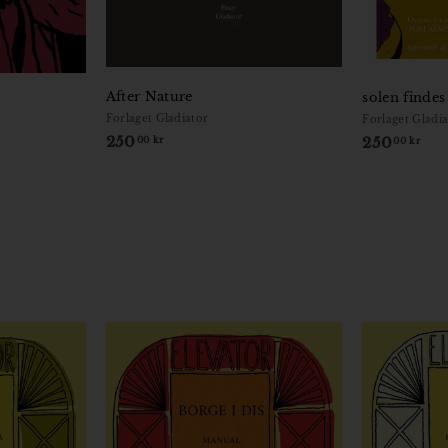
After Nature
solen findes
Forlaget Gladiator
Forlaget Gladi
250
2
250
2
00 kr
00 kr
5
5
0
0
,
,
0
0
0
0
k
k
r
r