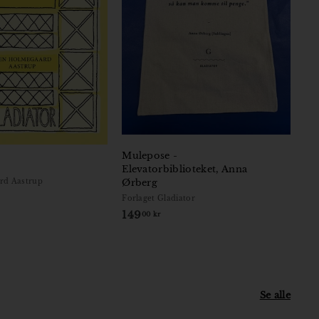
Mulepose -
Elevatorbiblioteket, Anna
rd Aastrup
Ørberg
Forlaget Gladiator
149
1
00 kr
4
9
,
0
0
Se alle
k