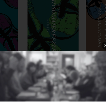
Midsommerfesten
nittenhundr
Martin A. Hansen
300
3
Asger Schnack
00 kr
230
2
0
00 kr
3
0