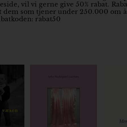
ide, vil vi gerne give 50% rabat. Raba
o
kt dem som tjener under 250.000 om å
r
abatkoden: rabat50