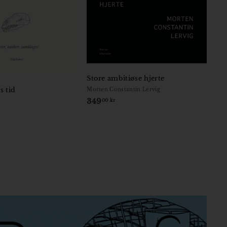
Store ambitiøse hjerte
 tid
Morten Constantin Lervig
349
3
00 kr
4
9
,
0
0
k
r