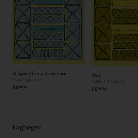
Et hjerte i sorg er en vase
Øen
Freja Bøgh Lassen
Emilie A. Haugaard
99
9
00 kr
99
9
00 kr
9
9
,
,
0
0
0
0
k
k
Fagbøger
r
r