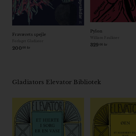
Pylon
Fraværets spejle
William Faulkner
Forlaget Gladiator
329
3
00 kr
200
2
00 kr
2
0
9
0
,
,
0
0
0
Gladiators Elevator Bibliotek
0
k
k
r
r