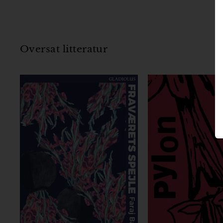
,
0
0
,
0
0
k
0
Oversat litteratur
r
k
r