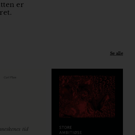
tten er
ret.
Se alle