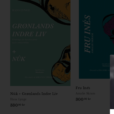
Fru Inés
Nûk + Grønlands Indre Liv
Amalie Skram
300
3
00 kr
Hans Lynge
0
330
3
00 kr
0
3