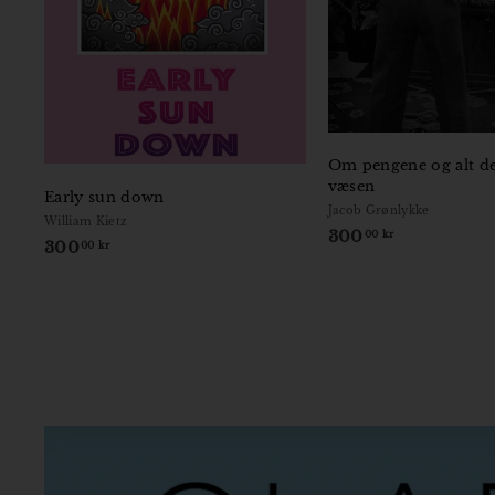
Om pengene og alt de
væsen
Early sun down
Jacob Grønlykke
William Kietz
300
3
00 kr
300
3
00 kr
0
0
0
0
,
,
0
0
0
0
k
k
r
r