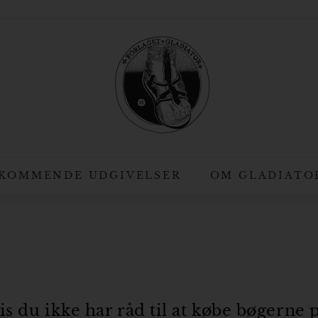
F
o
r
l
a
g
e
t
KOMMENDE UDGIVELSER
OM GLADIATO
G
l
a
d
i
a
is du ikke har råd til at købe bøgerne 
t