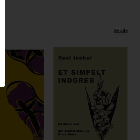
0
0
,
0
0
Se alle
k
r