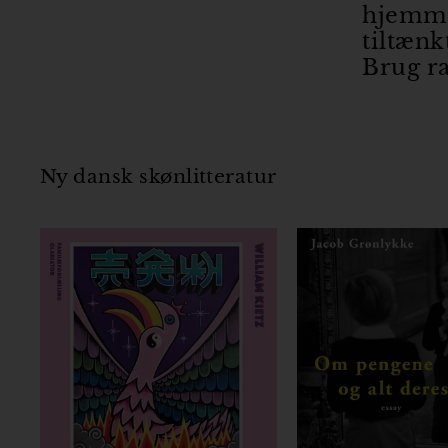
hjemmes
tiltæn
Brug r
Ny dansk skønlitteratur