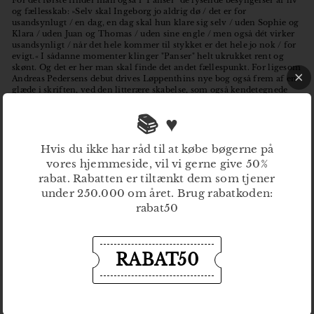
For det første finder man også i "Panser" de lysende besyngelser af liv
og fællesskab: »Selv skal Ingeborg jo aldrig dø / det er for
usandsynlugt / en dag, en dag skal hun klare sig selv / uden Sophie og
Klara / uden Juan og Thomas / uden sine engle / men også dét virker
usandsynligt / når det hele kommer til stykket er det hele jo nok / for
evigt.« I sådanne momenter klinger "Panser" helt ukrukket rent og
skønt. Og det er her man skal finde det andet fællespunkt. For ligesom
Andreas Pedersens debut drives Løppenthins nye bog også frem af en
glæde i skriften, ved den litterære skabelse, som også kendetegnede
hendes forårsdigtsamling "Marts er bedst", der i mine øjne er en af
2016' s bedste danske udgivelser."
📚 ♥
Læs resten af anmeldelsen
her
Hvis du ikke har råd til at købe bøgerne på
vores hjemmeside, vil vi gerne give 50%
rabat. Rabatten er tiltænkt dem som tjener
under 250.000 om året. Brug rabatkoden:
rabat50
Tilbage til Nyheder
RABAT50