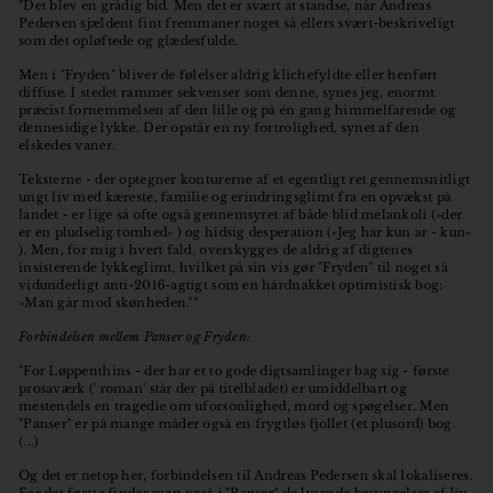
o
"Det blev en grådig bid. Men det er svært at standse, når Andreas
Pedersen sjældent fint fremmaner noget så ellers svært-beskriveligt
r
som det opløftede og glædesfulde.
Men i "Fryden" bliver de følelser aldrig klichefyldte eller henført
diffuse. I stedet rammer sekvenser som denne, synes jeg, enormt
præcist fornemmelsen af den lille og på én gang himmelfarende og
dennesidige lykke. Der opstår en ny fortrolighed, synet af den
elskedes vaner.
Teksterne - der optegner konturerne af et egentligt ret gennemsnitligt
ungt liv med kæreste, familie og erindringsglimt fra en opvækst på
landet - er lige så ofte også gennemsyret af både blid melankoli (»der
er en pludselig tomhed« ) og hidsig desperation (»Jeg har kun ar - kun«
). Men, for mig i hvert fald, overskygges de aldrig af digtenes
insisterende lykkeglimt, hvilket på sin vis gør "Fryden" til noget så
vidunderligt anti-2016-agtigt som en hårdnakket optimistisk bog:
»Man går mod skønheden.""
Forbindelsen mellem Panser og Fryden:
"For Løppenthins - der har et to gode digtsamlinger bag sig - første
prosaværk (' roman' står der på titelbladet) er umiddelbart og
mestendels en tragedie om uforsonlighed, mord og spøgelser. Men
"Panser" er på mange måder også en frygtløs fjollet (et plusord) bog.
(...)
Og det er netop her, forbindelsen til Andreas Pedersen skal lokaliseres.