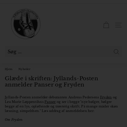
Gå
til
F
Pause
indhold
slideshow
o
r
SID
l
a
g
e
Søg
t
Hjem
/
Nyheder
/
G
Glæde i skriften: Jyllands-Posten
l
anmelder Panser og Fryden
a
d
Jyllands-Posten anmelder debutanten Andreas Pedersens
Fryden
og
Lea Marie Løppentihns
Panser
og ser i begge "nye bølger, bølger
i
begge af en lys, opløftende og trøsterig skrift. På mange måder skøn
læsning, simpelthen." Læs uddrag af anmeldelsen her:
a
t
Om Fryden: