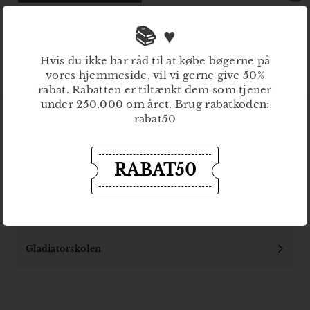
Degnens hus
📚 ♥
Hulda Lütken
329
3
00 kr
Hvis du ikke har råd til at købe bøgerne på
2
vores hjemmeside, vil vi gerne give 50%
9
rabat. Rabatten er tiltænkt dem som tjener
,
0
under 250.000 om året. Brug rabatkoden:
0
rabat50
k
Bøger
r
Åbn
undermenu
RABAT50
Nyheder
Kommende udgivelser
Om Gladiator
Åbn
undermenu
Gladiatorskolen
Åbn
undermenu