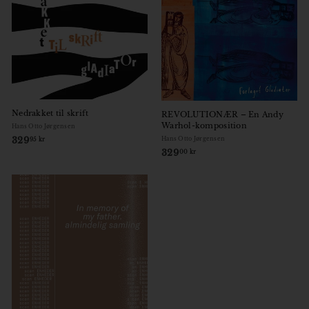
Nedrakket til skrift
REVOLUTIONÆR – En Andy
Warhol-komposition
Hans Otto Jørgensen
329
3
Hans Otto Jørgensen
95 kr
329
3
2
00 kr
2
9
9
,
,
9
0
5
0
k
k
r
r