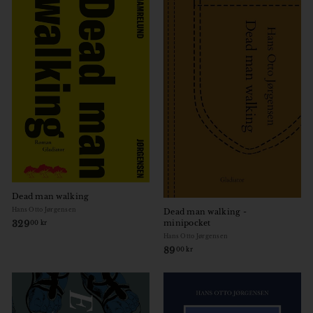
,
,
0
0
0
0
k
k
r
r
Dead man walking
Hans Otto Jørgensen
Dead man walking -
329
3
minipocket
00 kr
2
Hans Otto Jørgensen
9
89
8
00 kr
,
9
0
,
0
0
k
0