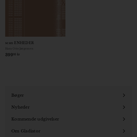
scan ENHEDER
Hans Otto Jørgensen
399
3
95 kr
9
9
,
9
5
k
Bøger
r
Åbn
undermenu
Nyheder
Kommende udgivelser
Om Gladiator
Åbn