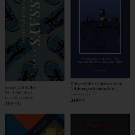
r
k
r
Hids jer lidt ned derhenne og
Essays I, II & III -
lad dværgen komme forbi
Sandalantologi
Hans Otto Jørgensen
Hans Otto Jørgensen
249
2
95 kr
300
3
00 kr
4
0
9
0
,
,
9
0
5
0
k