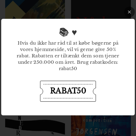
k
r
r
📚 ♥
Hvis du ikke har råd til at købe bøgerne på
vores hjemmeside, vil vi gerne give 50%
rabat. Rabatten er tiltænkt dem som tjener
under 250.000 om året. Brug rabatkoden:
rabat50
Horden
Nåden - De højere magter 1
Hans Otto Jørgensen
Hans Otto Jørgensen
299
2
95 kr
170
1
00 kr
9
RABAT50
7
9
0
,
,
9
0
5
0
k
k
r
r