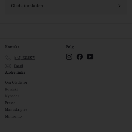
undermenu
Gladiatorskolen
Åbn
undermenu
Kontakt
Følg
Instagram
Facebook
YouTube
(+45) 23312771
Email
Andre links
Om Gladiator
Kontakt
Nyheder
Presse
Manuskripter
Min konto