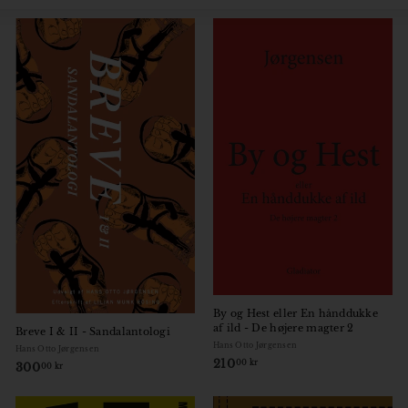
o
Large
Small
List
r
By og Hest eller En hånddukke
af ild - De højere magter 2
Breve I & II - Sandalantologi
Hans Otto Jørgensen
Hans Otto Jørgensen
210
2
00 kr
300
3
00 kr
1
0
0
0