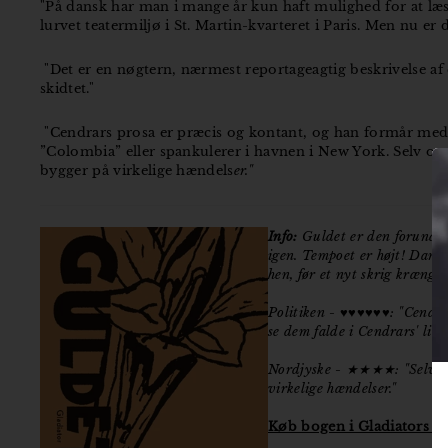
"På dansk har man i mange år kun haft mulighed for at læse
lurvet teatermiljø i St. Martin-kvarteret i Paris. Men nu er 
"Det er en nøgtern, nærmest reportageagtig beskrivelse af e
skidtet."
"Cendrars prosa er præcis og kontant, og han formår med g
”Colombia” eller spankulerer i havnen i New York. Selv om 
bygger på virkelige hændels
er."
Info:
Guldet er den forunderl
igen. Tempoet er højt! Damp
hen, før et nyt skrig krænge
Politiken - ♥♥♥♥♥♥: "Cendrar
se dem falde i Cendrars' lill
Nordjyske - ★★★★: "Selv om 
virkelige hændelser."
Køb bogen i Gladiators w