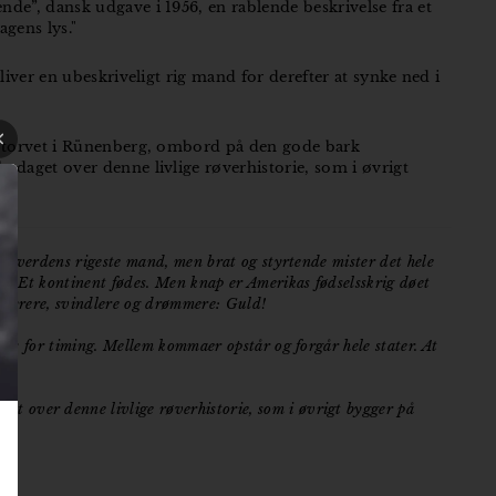
de”, dansk udgave i 1956, en rablende beskrivelse fra et
agens lys."
iver en ubeskriveligt rig mand for derefter at synke ned i
på torvet i Rünenberg, ombord på den gode bark
edaget over denne livlige røverhistorie, som i øvrigt
ver verdens rigeste mand, men brat og styrtende mister det hele
m. Et kontinent fødes. Men knap er Amerikas fødselsskrig døet
ventyrere, svindlere og drømmere: Guld!
sans for timing. Mellem kommaer opstår og forgår hele stater. At
t over denne livlige røverhistorie, som i øvrigt bygger på