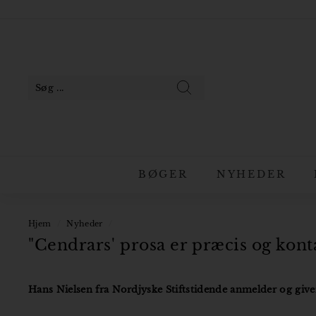
Gå
til
Pause
indhold
slideshow
Søg
BØGER
NYHEDER
Hjem
/
Nyheder
/
"Cendrars' prosa er præcis og kont
Hans Nielsen fra Nordjyske Stiftstidende anmelder og giver 