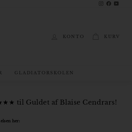
Instagram
Facebook
YouTub
KONTO
KURV
R
GLADIATORSKOLEN
★★★ til Guldet af Blaise Cendrars!
elsen her: