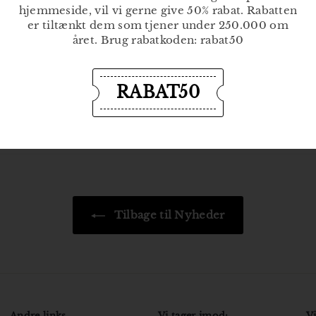
hjemmeside, vil vi gerne give 50% rabat. Rabatten
er tiltænkt dem som tjener under 250.000 om
året. Brug rabatkoden: rabat50
RABAT50
Tilbage til Nyheder
Andre links
Vi tager imod:
Vi