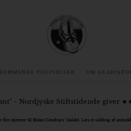
F
o
r
l
a
g
e
t
KOMMENDE UDGIVELSER
OM GLADIATO
G
l
a
ant" - Nordjyske Stiftstidende giver ★
d
i
fire stjerner til Blaise Cendrars'
Guldet.
Læs et uddrag af anmeld
a
t