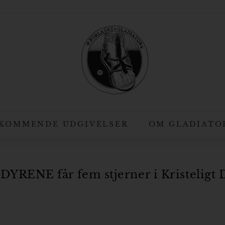
F
o
r
l
a
g
e
t
KOMMENDE UDGIVELSER
OM GLADIATO
G
l
a
RENE får fem stjerner i Kristeligt 
d
i
a
t