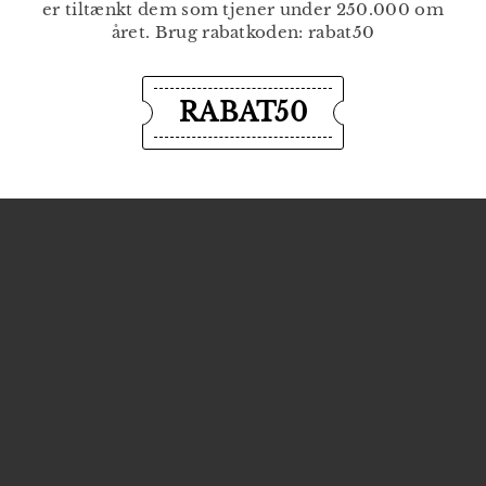
er tiltænkt dem som tjener under 250.000 om
året. Brug rabatkoden: rabat50
RABAT50