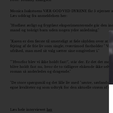
Monica Isakstuens VÆR GOD VED DYRENE får 5 stjerner af 
Læs uddrag fra anmeldelsen her:
"Hudløst ærligt og frygtløst eksperimenterende går den ind
mand og toårigt barn uden nogen ydre anledning."
"Karen er den første til smerteligt at føle skylden over at
fejring af de frie liv som single; tværtimod fastholder " V
ufrihed, man med sit valg sætter sine omgivelser i."
""Hvorfor blev vi ikke holdt fast?", står der. Er det det 
blive holdt fast nu, hvor de to tidligere elskende ikke selv
roman så anderledes og dragende."
"De store spørgsmål og det lille liv med "søstre, sørlandss
egne kvaliteter og som udtryk for den aktuelle strøm af skø
Læs hele interviewet
her