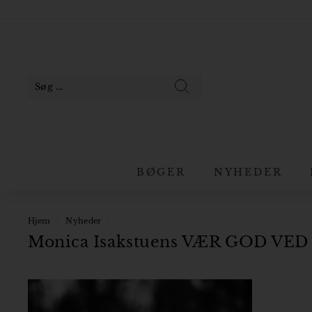
Gå
til
Pause
indhold
slideshow
Søg
BØGER
NYHEDER
Hjem
/
Nyheder
/
Monica Isakstuens VÆR GOD VED DY