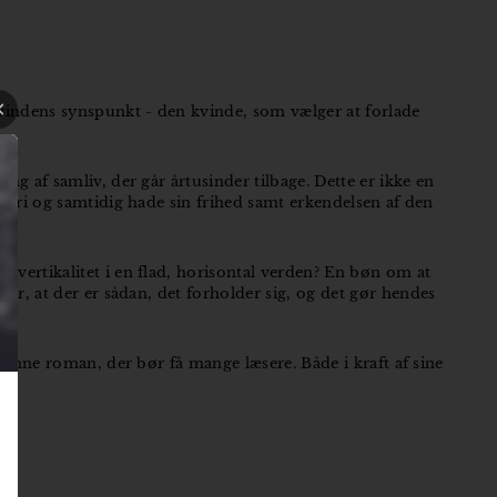
 kvindens synspunkt - den kvinde, som vælger at forlade
ng af samliv, der går årtusinder tilbage. Dette er ikke en
e fri og samtidig hade sin frihed samt erkendelsen af den
 vertikalitet i en flad, horisontal verden? En bøn om at
er, at der er sådan, det forholder sig, og det gør hendes
 denne roman, der bør få mange læsere. Både i kraft af sine