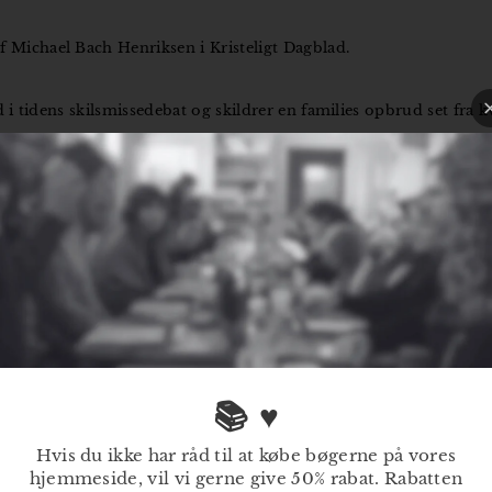
Michael Bach Henriksen i Kristeligt Dagblad.
 i tidens skilsmissedebat og skildrer en families opbrud set fra
 have brudt en familie op og dermed forbrudt sig mod en organiseri
ær god ved dyrene" den næsten diabolske dobbelthed i at ville vær
moderne menneskes bøn, en Jobs-anklage mod en tavs Gud, et råb om
 kan holde fast i hinanden og glider væk?
Isakstuen
mere end antyd
omre, skovsnegle, skilsmissesorg", som der står et sted, blandes i
nlitteratur fra Norge på et meget højt niveau."
📚 ♥
Hvis du ikke har råd til at købe bøgerne på vores
hjemmeside, vil vi gerne give 50% rabat. Rabatten