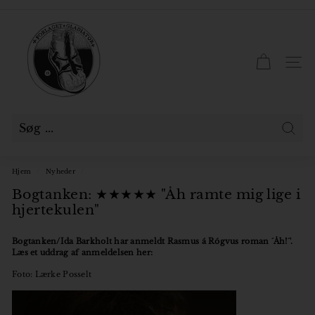
Gå
til
F
Pause
indhold
slideshow
o
r
SID
l
a
g
e
Søg
t
Hjem
/
Nyheder
/
G
Bogtanken: ★★★★★ "Åh ramte mig lige i
l
hjertekulen"
a
d
Bogtanken/Ida Barkholt har anmeldt Rasmus á Rógvus roman ´Åh!´'.
Læs et uddrag af anmeldelsen her:
i
Foto: Lærke Posselt
a
t