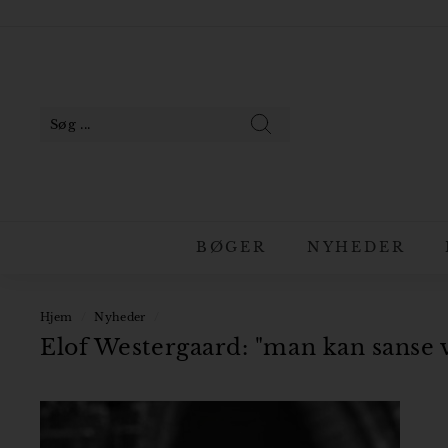
Gå
til
Pause
indhold
slideshow
Søg
BØGER
NYHEDER
Hjem
/
Nyheder
/
Elof Westergaard: "man kan sanse v