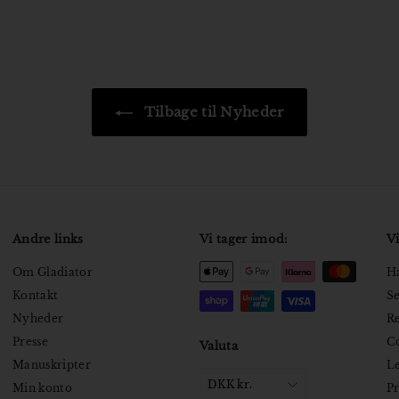
Tilbage til Nyheder
Andre links
Vi tager imod:
Vi
Om Gladiator
Ha
Kontakt
Se
Nyheder
Re
Presse
Co
Valuta
Manuskripter
Le
DKK kr.
Min konto
Pr