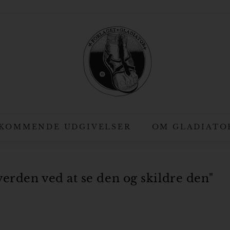
F
o
r
l
a
g
e
t
KOMMENDE UDGIVELSER
OM GLADIATO
G
l
a
erden ved at se den og skildre den"
d
i
a
t