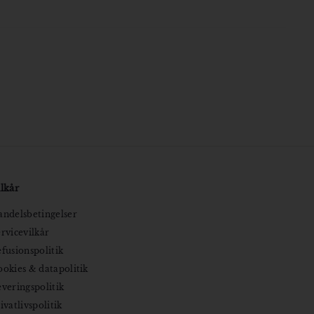
lkår
ndelsbetingelser
rvicevilkår
fusionspolitik
okies & datapolitik
veringspolitik
ivatlivspolitik