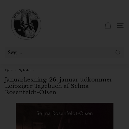
Gå
til
F
Pause
indhold
slideshow
o
r
SID
l
a
g
e
Søg
t
Hjem
/
Nyheder
/
G
Januarlæsning: 26. januar udkommer
l
Leipziger Tagebuch af Selma
a
Rosenfeldt-Olsen
d
i
a
t