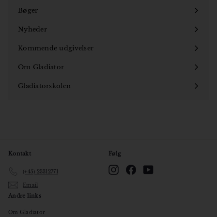
Bøger
Åbn
undermenu
Nyheder
Kommende udgivelser
Om Gladiator
Åbn
undermenu
Gladiatorskolen
Åbn
undermenu
Kontakt
Følg
Instagram
Facebook
YouTube
(+45) 23312771
Email
Andre links
Om Gladiator