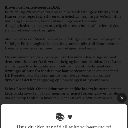
Klovn i det forhenværende DDR
Frida er ung eventyrske fra Kbh i Leipzig i det tidligere Østtyskland.
Hun er ikke noget i sig selv, en tom beholder, som søger
indhold.
Hun
har hang til kunsten, færdes blandt unge med lignende
tilbøjeligheder, og længes usigelig efter én at holde af – eller måske,
slet og ret: den store kærlighed.
Men det er svært. Men hun er
åben.
– Alting er så alt for uforpligtende.
Vi følger Frida i nogle måneder, fra vinteren bliver til forår, hvor den
fremmede verden strømmer uhindret igennem hende.
Og sammen bliver vi klogere på, hvad historien har at sige os med
dens reminiscenser fra 2. verdenskrig og kommunisttiden, ikke bare i
erindringen hos de gamle, men helt ned i gadebilledet med dets
levninger af huse fra før det store bombardement side om side med
DDR-plattenbau. Og ikke mindst den nye generations ironiske
dyrkelse af det hengangne og opblomstringen af nynazismen.
Selma Rosenfeldt-Olsens debutroman er ikke bare velturneret, den er
klog. Frida laver fejl på fejl, men der er noget forsonligt over hende,
måske netop fordi hun laver fejl. Der er noget klovn over hende.
Hun vil være fotograf, men de fleste af hendes billeder er mislykkede,
uskarpe eller taget fra for lang afstand. Hun tager MDMA, første gang
📚 ♥
med succes, anden gang går det galt, og hun får det virkelig dårligt.
Ham, hun er forlibt i, vil ikke have hende, selv om hun gør sig alle
mulige anstalter, mens ham, hun ikke vil have, ikke er til at være i
Hvis du ikke har råd til at købe bøgerne på