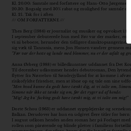
Kl. 20.00: Samtale med forfattere og Hans-Otto Jørgensen
20.30: Bogsalg med 30% rabat og mulighed for samtale og s
Kl. 21. Tak for i aften
/// OM FORFATTERNE ///
Thea Berg (1986) er journalist og musiker og opvokset i fors
I september debuterede hun med Før var der marker, en ro
vi ni beboere, herunder den tidligere dansktopsangerinde
sig væk til Tanzania, mens Jon Hansen vandrer gennem mi
”Før var der heste og lunde med blommer, nu er der asfalt og græ
Anna Ørberg (1988) er billedkunstner uddannet fra Det K
Til december udkommer hendes debutroman, Den lyttende, 
flytter fra Nørrebro til Sønderjylland for at komme i afvæn
risikofyldte fristelser, men at åbne op og tale om sine udfo
”Men hvad kunne du godt have tænkt dig, at vi talte om, Simone
Simone når ikke at tænke sig om, før det ryger ud af hende:
”Mig! Jeg ku´ fucking godt have tænkt mig, at vi talte om mig!”
Dorte Schou (1963) er uddannet sygeplejerske og scenekunst
Balkan. Derudover har hun en udgivet flere titler for børn
I august udkom hendes anden roman her på Forlaget med tit
rollen som pårørende og blinde pletter i familiens fortæll