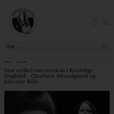
Gå
til
F
Pause
indhold
slideshow
o
r
SID
l
a
g
e
Søg
t
Hjem
/
Nyheder
/
G
Stor artikel om venskab i Kristeligt
l
Dagblad - Charlotte Strandgaard og
a
Johanne Bille
d
i
a
t