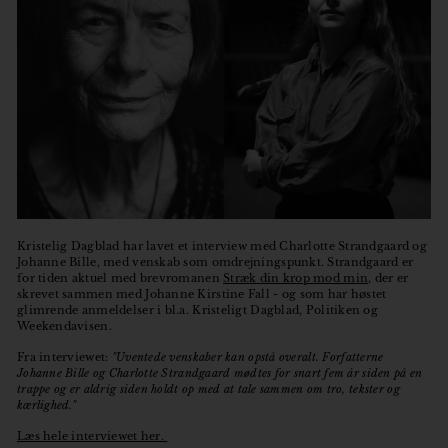
o
r
Kristelig Dagblad har lavet et interview med Charlotte Strandgaard og
Johanne Bille, med venskab som omdrejningspunkt. Strandgaard er
for tiden aktuel med brevromanen
Stræk din krop mod min
, der er
skrevet sammen med Johanne Kirstine Fall - og som har høstet
glimrende anmeldelser i bl.a. Kristeligt Dagblad, Politiken og
Weekendavisen.
Fra interviewet:
"Uventede venskaber kan opstå overalt. Forfatterne
Johanne Bille og Charlotte Strandgaard mødtes for snart fem år siden på en
trappe og er aldrig siden holdt op med at tale sammen om tro, tekster og
kærlighed."
Læs hele interviewet her.