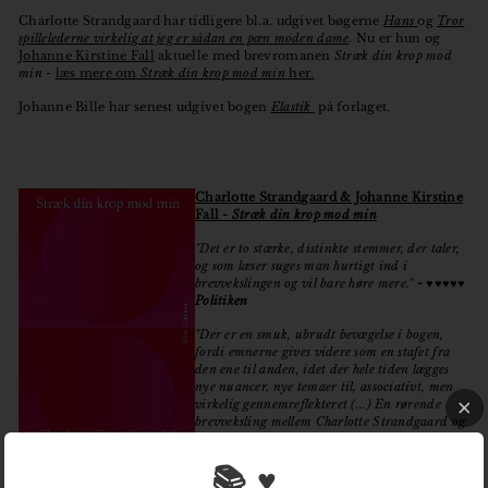
Charlotte Strandgaard har tidligere bl.a. udgivet bøgerne
Hans
og
Tror
spillelederne virkelig at jeg er sådan en pæn moden dame
. Nu er hun og
Johanne Kirstine Fall
aktuelle med brevromanen
Stræk din krop mod
min
-
læs mere om
Stræk din krop mod min
her.
Johanne Bille har senest udgivet bogen
Elastik
på forlaget.
Charlotte Strandgaard & Johanne Kirstine
Fall -
Stræk din krop mod min
"Det er to stærke, distinkte stemmer, der taler,
og som læser suges man hurtigt ind i
brevvekslingen og vil bare høre mere."
-
♥♥♥♥♥
Politiken
"Der er en smuk, ubrudt bevægelse i bogen,
fordi emnerne gives videre som en stafet fra
den ene til anden, idet der hele tiden lægges
nye nuancer, nye temaer til, associativt, men
virkelig gennemreflekteret (...) En rørende
brevveksling mellem Charlotte Strandgaard og
Johanne Kirstine Fall"
-
★★★★
Jyllands-
Posten
📚 ♥