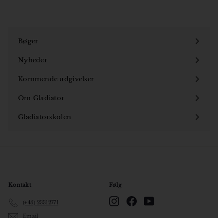
Bøger
Åbn
undermenu
Nyheder
Kommende udgivelser
Om Gladiator
Åbn
undermenu
Gladiatorskolen
Åbn
undermenu
Kontakt
Følg
Instagram
Facebook
YouTube
(+45) 23312771
Email