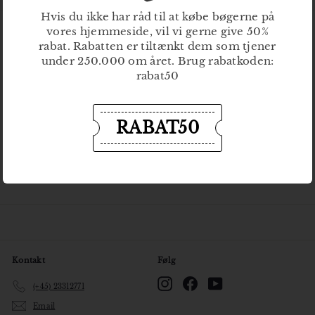
0
Hvis du ikke har råd til at købe bøgerne på
0
vores hjemmeside, vil vi gerne give 50%
k
rabat. Rabatten er tiltænkt dem som tjener
Bøger
r
Åbn
under 250.000 om året. Brug rabatkoden:
undermenu
rabat50
Nyheder
Kommende udgivelser
RABAT50
Om Gladiator
Åbn
undermenu
Gladiatorskolen
Åbn
undermenu
Kontakt
Følg
Instagram
Facebook
YouTube
(+45) 23312771
Email