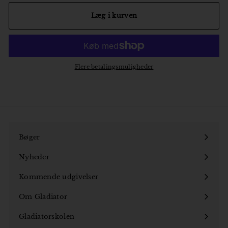
Læg i kurven
Flere betalingsmuligheder
Bøger
Åbn
undermenu
Nyheder
Kommende udgivelser
Om Gladiator
Åbn
undermenu
Gladiatorskolen
Åbn