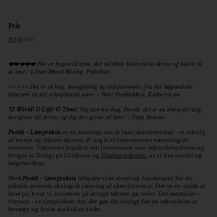
Pris
Normal
329
329,00
00 kr
pris
kr
❤️❤️❤️❤️❤️
Her er bogen til dem, der vil blive bedre til at skrive og bedre til
at læse / Lilian Munk Rösing, Politiken.
⭐️⭐️⭐️⭐️⭐️ Det er en bog, mangfoldig og vidtfavnende, fra det højpandede
litterære til det selvoplevede nære. / Bent Stenbakken, Kulturen.nu.
"O World! O Life! O Time!
"Og den her bog, Poetik, det er en drøm for dig,
der gerne vil skrive, og dig der gerne vil læse." / Vagn Remme
Poetik - Læsepraksis
er en antologi om at læse skønlitteratur - et udvalg
af essays og tekster skrevet af nogle af litteraturens væsentligste
stemmer. Teksterne handler om litteraturen som erkendelsesform og
bruges så flittigt på Gladiator og
Gladiatorskolen
, at vi har samlet og
udgivet dem.
Med
Poetik -
læsepraksis
tilbyder vi et teoretisk fundament for en
såkaldt æstetisk-dialogisk læsning af skønlitteratur. Det er en måde at
læse på, hvor vi insisterer på at tage teksten på ordet. Det æstetiske -
formen - er simpelthen dét, der gør det muligt for en erkendelse at
bevæge sig fra ét sind til et andet.