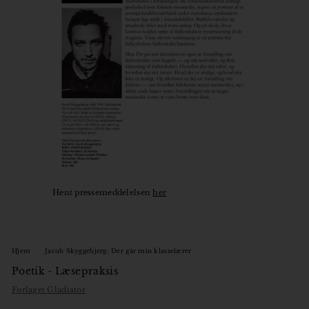
o
r
Hent pressemeddelelsen
her
Hjem
/
Jacob Skyggebjerg: Der går min klasselærer
Poetik - Læsepraksis
Forlaget Gladiator