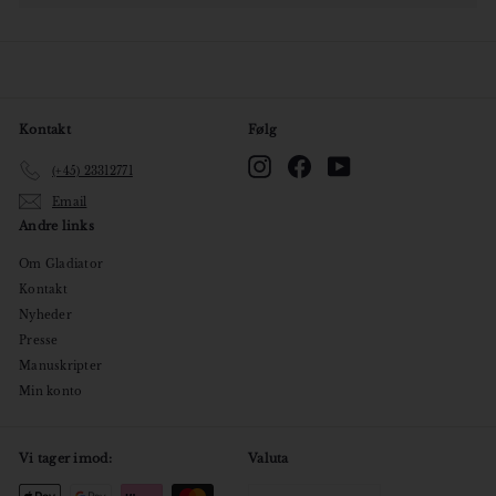
undermenu
Kontakt
Følg
Instagram
Facebook
YouTube
(+45) 23312771
Email
Andre links
Om Gladiator
Kontakt
Nyheder
Presse
Manuskripter
Min konto
Vi tager imod:
Valuta