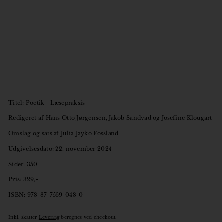
Titel: Poetik - Læsepraksis
Redigeret af Hans Otto Jørgensen,
Jakob Sandvad og Josefine Klougart
Omslag og sats af Julia Jayko Fossland
Udgivelsesdato: 22. november 2024
Sider: 350
Pris: 329,-
ISBN: 978-87-7569-048-0
Inkl. skatter
Levering
beregnes ved checkout.