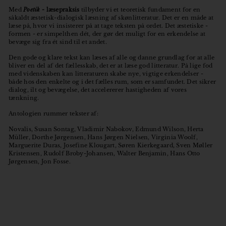
Med
Poetik -
læsepraksis
tilbyder vi et teoretisk fundament for en
såkaldt æstetisk-dialogisk læsning af skønlitteratur. Det er en måde at
læse på, hvor vi insisterer på at tage teksten på ordet. Det æstetiske -
formen - er simpelthen dét, der gør det muligt for en erkendelse at
bevæge sig fra ét sind til et andet.
Den gode og klare tekst kan læses af alle og danne grundlag for at alle
bliver en del af det fællesskab, det er at læse god litteratur. På lige fod
med videnskaben kan litteraturen skabe nye, vigtige erkendelser -
både hos den enkelte og i det fælles rum, som er samfundet. Det sikrer
dialog, ilt og bevægelse, det accelererer hastigheden af vores
tænkning.
Antologien rummer tekster af:
Novalis, Susan Sontag, Vladimir Nabokov, Edmund Wilson, Herta
Müller, Dorthe Jørgensen, Hans Jørgen Nielsen, Virginia Woolf,
Marguerite Duras, Josefine Klougart, Søren Kierkegaard, Sven Møller
Kristensen, Rudolf Broby-Johansen, Walter Benjamin, Hans Otto
Jørgensen, Jon Fosse.