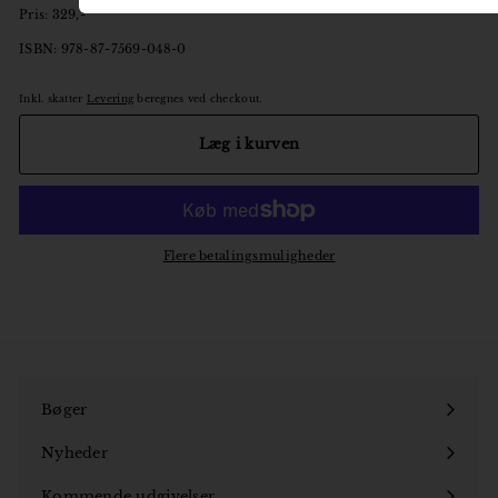
Pris: 329,-
ISBN: 978-87-7569-048-0
Inkl. skatter
Levering
beregnes ved checkout.
Læg i kurven
Flere betalingsmuligheder
Bøger
Åbn
undermenu
Nyheder
Kommende udgivelser