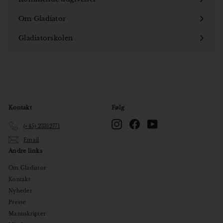
Om Gladiator
Åbn
undermenu
Gladiatorskolen
Åbn
undermenu
Kontakt
Følg
Instagram
Facebook
YouTube
(+45) 23312771
Email
Andre links
Om Gladiator
Kontakt
Nyheder
Presse
Manuskripter