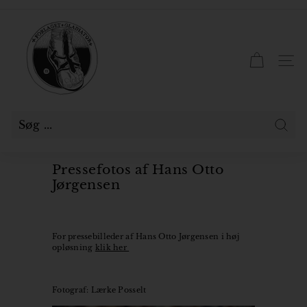
Gå
til
F
Pause
indhold
slideshow
o
r
SID
l
a
g
e
Søg
t
Pressefotos af Hans Otto
G
Jørgensen
l
a
d
For pressebilleder af Hans Otto Jørgensen i høj
opløsning
klik her
i
a
t
Fotograf: Lærke Posselt