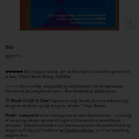
Pris
Normal
329
329,00
00 kr
pris
kr
❤️❤️❤️❤️❤️
Her er bogen til dem, der vil blive bedre til at skrive og bedre til
at læse / Lilian Munk Rösing, Politiken.
⭐️⭐️⭐️⭐️⭐️ Det er en bog, mangfoldig og vidtfavnende, fra det højpandede
litterære til det selvoplevede nære. / Bent Stenbakken, Kulturen.nu.
"O World! O Life! O Time!
"Og den her bog, Poetik, det er en drøm for dig,
der gerne vil skrive, og dig der gerne vil læse." / Vagn Remme
Poetik - Læsepraksis
er en antologi om at læse skønlitteratur - et udvalg
af essays og tekster skrevet af nogle af litteraturens væsentligste
stemmer. Teksterne handler om litteraturen som erkendelsesform og
bruges så flittigt på Gladiator og
Gladiatorskolen
, at vi har samlet og
udgivet dem.