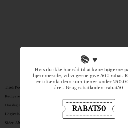
📚 ♥
Hvis du ikke har råd til at købe bøgerne p
hjemmeside, vil vi gerne give 50% rabat. 
er tiltænkt dem som tjener under 250.
året. Brug rabatkoden: rabat50
Titel: Poetik - Læsepraksis
Redigeret af Hans Otto Jørgensen,
Jakob Sandvad og Josefine Klougart
Omslag og sats af Julia Jayko Fossland
RABAT50
Udgivelsesdato: 22. november 2024
Sider: 350