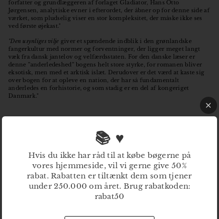
forfatter og grundlæggeren af forlaget Gladiator, Hans Otto
Jørgensen, analytiske evner i efterordet, der åbner op for denne side af
værket, som pludselig viser en stor kompleksitet, der måske ikke ses
ved første øjekast."
"Den usynliges vilje
giver et spændende indblik i den grønlandske
fangerkultur med normer og forventninger, der ligger meget langt
væk fra dansk jantelov og velfærdsstaten. For den danske læser er
denne ”anderledeshed” bogens helt store styrke, for romanen bliver
eksotisk, men med et arktisk islæt. Derudover er det værd at kaste sig
over bogen for at opleve en nation, der har så fundamentalt
anderledes en forhistorie, og som stadig er en del af kongeriget
Danmark."
Resten af anmeldelsen kan læses
her
📚 ♥
Hvis du ikke har råd til at købe bøgerne på
vores hjemmeside, vil vi gerne give 50%
rabat. Rabatten er tiltænkt dem som tjener
under 250.000 om året. Brug rabatkoden:
rabat50