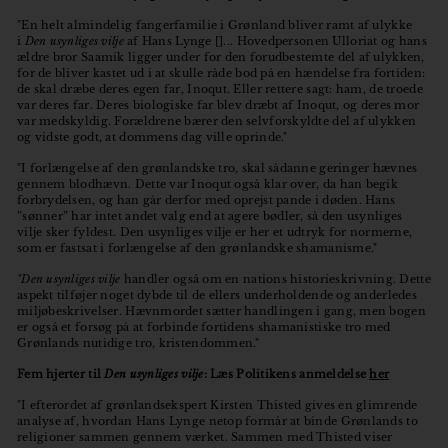
"En helt almindelig fangerfamilie i Grønland bliver ramt af ulykke
i
Den usynliges vilje
af Hans Lynge []... Hovedpersonen Ulloriat og hans
ældre bror Saamik ligger under for den forudbestemte del af ulykken,
for de bliver kastet ud i at skulle råde bod på en hændelse fra fortiden:
de skal dræbe deres egen far, Inoqut. Eller rettere sagt: ham, de troede
var deres far. Deres biologiske far blev dræbt af Inoqut, og deres mor
var medskyldig. Forældrene bærer den selvforskyldte del af ulykken
og vidste godt, at dommens dag ville oprinde."
"I forlængelse af den grønlandske tro, skal sådanne geringer hævnes
gennem blodhævn. Dette var Inoqut også klar over, da han begik
forbrydelsen, og han går derfor med oprejst pande i døden. Hans
”sønner” har intet andet valg end at agere bødler, så den usynliges
vilje sker fyldest. Den usynliges vilje er her et udtryk for normerne,
som er fastsat i forlængelse af den grønlandske shamanisme."
"Den usynliges vilje
handler også om en nations historieskrivning. Dette
aspekt tilføjer noget dybde til de ellers underholdende og anderledes
miljøbeskrivelser. Hævnmordet sætter handlingen i gang, men bogen
er også et forsøg på at forbinde fortidens shamanistiske tro med
Grønlands nutidige tro, kristendommen."
Fem hjerter til
Den usynliges vilje
: Læs Politikens anmeldelse
her
"I efterordet af grønlandsekspert Kirsten Thisted gives en glimrende
analyse af, hvordan Hans Lynge netop formår at binde Grønlands to
religioner sammen gennem værket. Sammen med Thisted viser