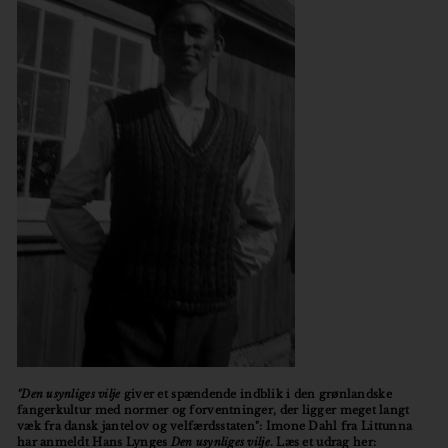
o
r
"Den usynliges vilje
giver et spændende indblik i den grønlandske
fangerkultur med normer og forventninger, der ligger meget langt
væk fra dansk jantelov og velfærdsstaten":
Imone Dahl fra Littunna
har anmeldt Hans Lynges
Den usynliges vilje
. Læs et udrag her: