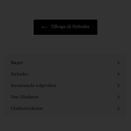
Tilbage til Nyheder
Bøger
Åbn
undermenu
Nyheder
Kommende udgivelser
Om Gladiator
Åbn
undermenu
Gladiatorskolen
Åbn
undermenu