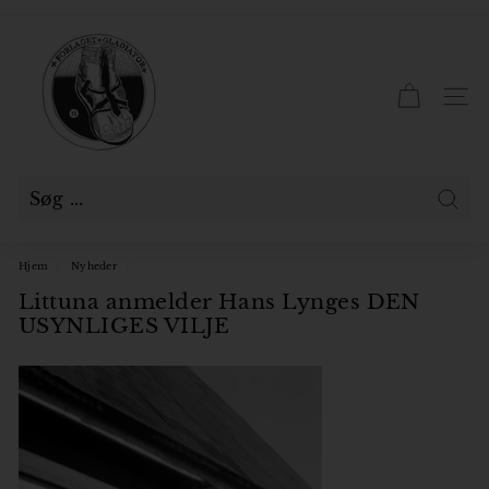
Gå
til
F
Pause
indhold
slideshow
o
r
SID
l
a
g
e
Søg
t
Hjem
/
Nyheder
/
G
Littuna anmelder Hans Lynges DEN
l
USYNLIGES VILJE
a
d
i
a
t