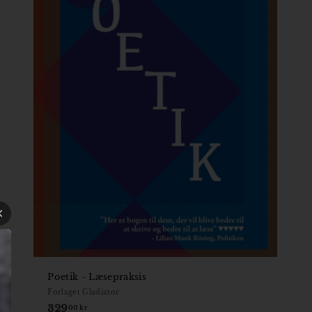
Poetik - Læsepraksis
Forlaget Gladiator
329
329,00
00 kr