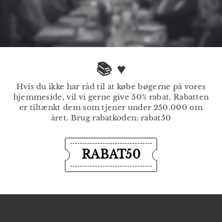
 DR.DK
INTERVIEW
JAMAL BENDAHMAN
antal nuancer" - Interview med
📚 ♥
man på dr.dk
Hvis du ikke har råd til at købe bøgerne på vores
, 2019
hjemmeside, vil vi gerne give 50% rabat. Rabatten
er tiltænkt dem som tjener under 250.000 om
året. Brug rabatkoden: rabat50
1
2
ge
RABAT50