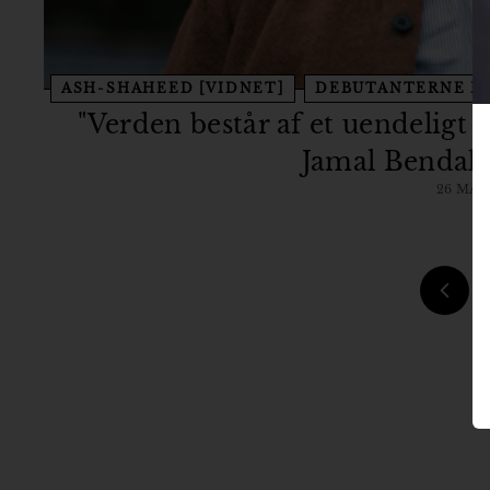
ASH-SHAHEED [VIDNET]
DEBUTANTERNE PÅ
"Verden består af et uendeligt 
Jamal Bendah
26 MAR.
Forri