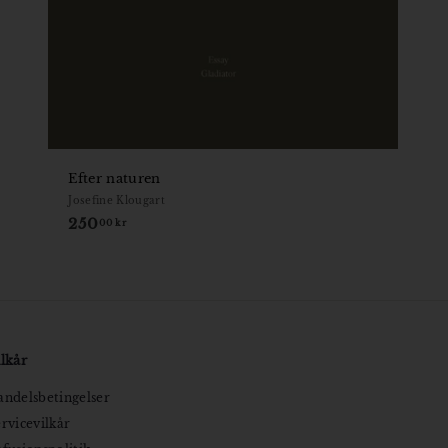
Efter naturen
Josefine Klougart
250
250,00
00 kr
kr
lkår
ndelsbetingelser
rvicevilkår