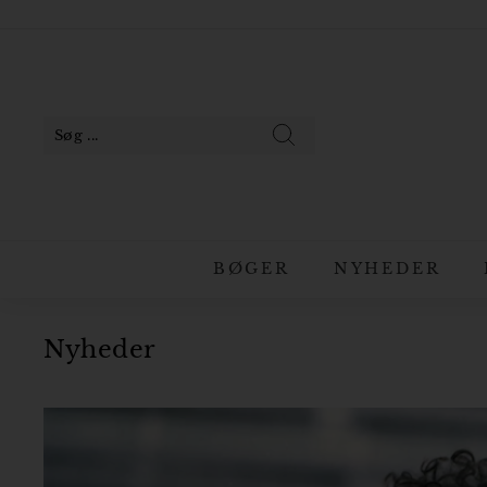
Gå
til
Pause
indhold
slideshow
Søg
BØGER
NYHEDER
Nyheder