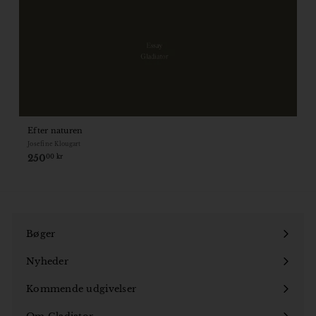
Efter naturen
Josefine Klougart
250
250,00
00 kr
kr
Bøger
Åbn
undermenu
Nyheder
Kommende udgivelser