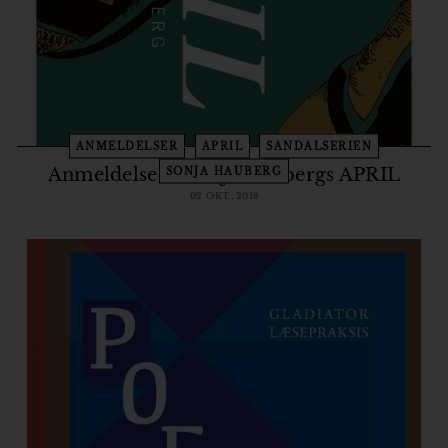
o
r
ANMELDELSER
APRIL
SANDALSERIEN
Anmeldelse af Sonja Haubergs APRIL
SONJA HAUBERG
02 OKT., 2018