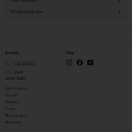
Om Gladiator
Åbn
undermenu
Gladiatorskolen
Åbn
undermenu
Kontakt
Følg
Instagram
Facebook
YouTube
(+45) 23312771
Email
Andre links
Om Gladiator
Kontakt
Nyheder
Presse
Manuskripter
Min konto