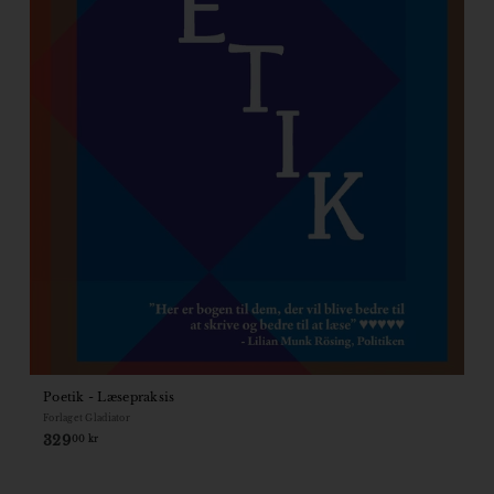
Poetik - Læsepraksis
Forlaget Gladiator
329
329,00
00 kr
kr