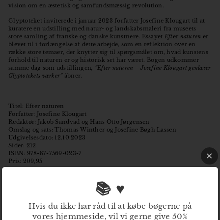
vision om en æstetisk og samfundsmæssig revolution.
Glyptoteket inviterede i januar 2023 forfatter Josefine Klougart til at
kuratere en udstilling med natur- og landskabsmaleri fra museets
store samling af franske og danske kunstnere. Essayet
Eft
er
naturen
er
blevet til i forlængelse af dette arbejde, som en reflektion over en
række store temaer, der knytter sig til spørgsmålet om, hvad kunstens
forhold til naturen er og historisk set har været. Bogen udkommer
samme dag som udstillingen
, ”Efter naturen – Josefine Klougart genlæser
Glyptotekets værker”
åbner.
Titel: Efter naturen
Forfatter: Josefine Klougart
Redaktør: Jakob Sandvad og Hans Otto Jørgensen
Omslag og sats: Thomas Winther og Josefine Bøgh Lassen
Udgivelsesdato: 12.10.2023
Sider: 212
ISBN: 978-87-7569-023-7
Pris: 209,95
📚 ♥
Biografi: Josefine Klougart
Hvis du ikke har råd til at købe bøgerne på
Navn: Josefine Klougart Fødselsdato:
21.04.1985, Mols Uddannelse: Kunst – og
vores hjemmeside, vil vi gerne give 50%