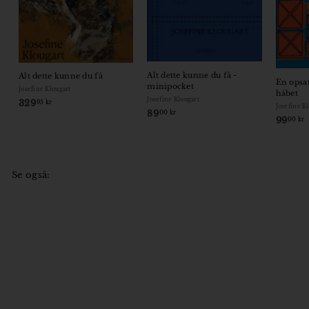
Alt dette kunne du få -
Alt dette kunne du få
En opsa
minipocket
Josefine Klougart
håbet
Josefine Klougart
329
3
95 kr
Josefine K
89
8
00 kr
2
99
00 kr
9
9
,
,
,
0
9
0
5
Se også:
k
k
r
r
r