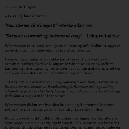
⭐️⭐️⭐️⭐️⭐️
-
Berlingske
⭐️⭐️⭐️⭐️⭐️ -Jyllands-Posten
"Fem stjerner til Klougart!"
-Weekendavisen
"Særdeles velskrevet og interessant essay" -
Lektørudtalelse
Efter
naturen
er et essay, som gennem læsning af billedkunst søger en
æstetisk vision for oplevelsen af kunst og litteratur.
Gennem læsningen af en række kunstværker fra Glyptotekets
samling, trækker Josefine Klougart forbindelseslinjer op mellem
kunsten og litteraturen og reflekterer over spørgsmålet om, hvad det
er for en erkendelsesform, æstetikken repræsenterer.
”I krisetider, som den vi lever i i dag, opstår ofte den drøm, at kunsten og
litteraturen skal komme os til undsætning (…)Kunsten skal tage stilling,
udmønte en form for etik, “betyde noget”, og i sidste ende virke, det vil sige
skabe forandring i den konkrete verden.”
Efter
naturen
diskuterer hvordan kunsten og litteraturen kan være
politisk, hvilke fordringer man egentligt kan stille til den.
Bogen giver et unikt indblik i de tanker, der ligger bag forfatterens
egne bøger, og den er et vigtigt bidrag til diskussionen om kunstens
rolle i samfundet i dag og i fremtiden. Den er blandt meget andet en