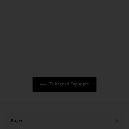
Efter naturen
Josefine Klougart
250
2
00 kr
5
0
,
0
0
k
r
Tilbage til Fagbøger
Bøger
Åbn
undermenu