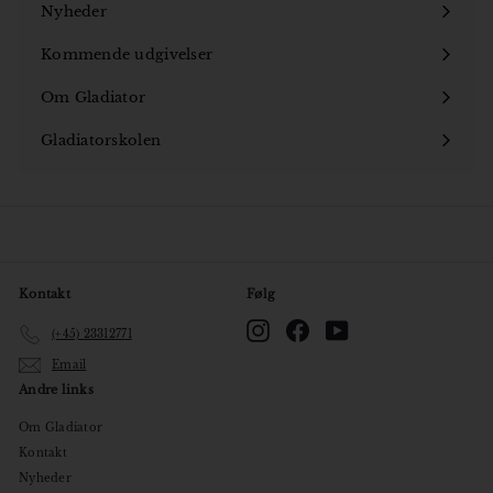
Nyheder
Kommende udgivelser
Om Gladiator
Åbn
undermenu
Gladiatorskolen
Åbn
undermenu
Kontakt
Følg
Instagram
Facebook
YouTube
(+45) 23312771
Email
Andre links
Om Gladiator
Kontakt
Nyheder