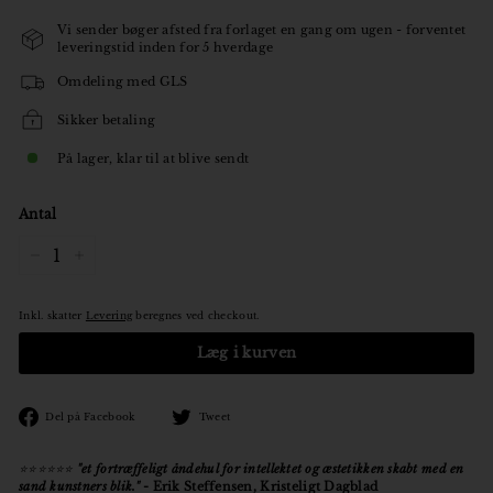
Vi sender bøger afsted fra forlaget en gang om ugen - forventet
leveringstid inden for 5 hverdage
Omdeling med GLS
Sikker betaling
På lager, klar til at blive sendt
Antal
−
+
Inkl. skatter
Levering
beregnes ved checkout.
Læg i kurven
Den
Tweet
Del på Facebook
Tweet
på
på
Facebook
Twitter
⭐️⭐️⭐️⭐️⭐️⭐️
"et fortræffeligt åndehul for intellektet og æstetikken skabt med en
sand kunstners blik."
-
Erik Steffensen, Kristeligt Dagblad