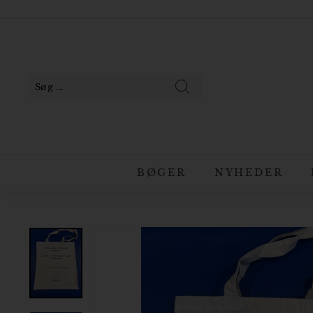
Gå
til
Pause
indhold
slideshow
Søg
BØGER
NYHEDER