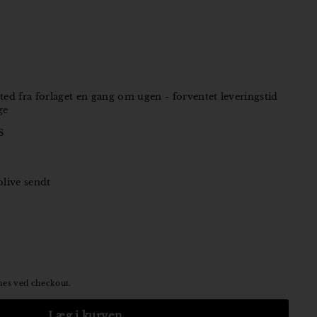
ted fra forlaget en gang om ugen - forventet leveringstid
ge
S
 blive sendt
es ved checkout.
Læg i kurven