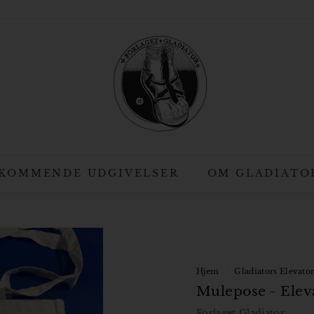
F
o
r
l
a
g
e
t
KOMMENDE UDGIVELSER
OM GLADIATO
G
l
a
d
i
Hjem
/
Gladiators Elevator
Mulepose - Eleva
a
t
Forlaget Gladiator