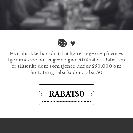
📚 ♥
Hvis du ikke har råd til at købe bøgerne på vores
hjemmeside, vil vi gerne give 50% rabat. Rabatten
er tiltænkt dem som tjener under 250.000 om
året. Brug rabatkoden: rabat50
RABAT50
EMILY DICKINSON
Det der ligger udenfor
Skrift og Drift
(Elevantologi 2020-21)
Forlaget Gladiator
Forlaget Gladiator
330
3
150
1
00 kr
00 kr
3
5
0
0