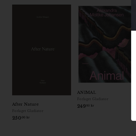
ANIMAL
Forlaget Gladiator
After Nature
249
2
95 kr
Forlaget Gladiator
4
250
2
00 kr
9
5
,
0
9