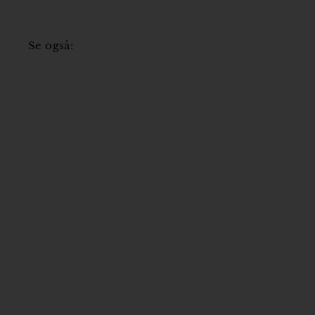
,
5
0
k
0
r
Se også:
k
r
Mulepose -
Elevatorbiblioteket, Ulla
Koppel