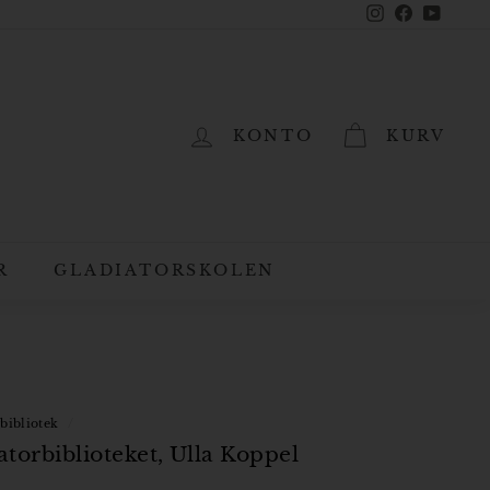
Instagram
Facebook
YouTub
KONTO
KURV
R
GLADIATORSKOLEN
bibliotek
/
torbiblioteket, Ulla Koppel