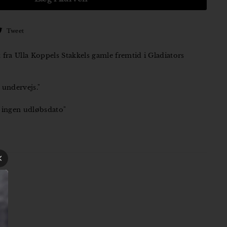
Tweet
Tweet
på
ebook
Twitter
fra Ulla Koppels Stakkels gamle fremtid i Gladiators
 undervejs."
 ingen udløbsdato"