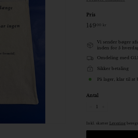
o
Pris
r
Normal
149
149,00
00 kr
pris
kr
Vi sender bøger afs
inden for 5 hverda
Omdeling med GL
Sikker betaling
På lager, klar til at
Antal
−
+
Inkl. skatter
Levering
beregn