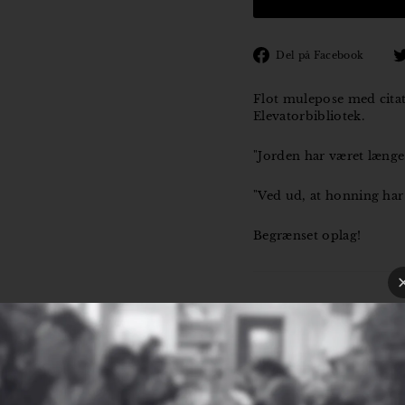
Den
Del på Facebook
på
Fac
Flot mulepose med citat 
Elevatorbibliotek.
"Jorden har været længe
"Ved ud, at honning har
Begrænset oplag!