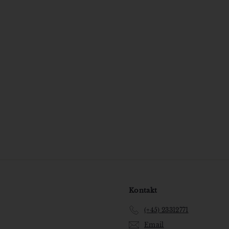
Forlaget Gladiator
149
1
00 kr
4
9
,
0
0
k
r
Kontakt
(+45) 23312771
Email