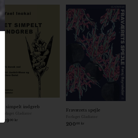
Et simpelt indgreb
Fraværets spejle
Forlaget Gladiator
Forlaget Gladiator
299
2
00 kr
200
2
00 kr
9
0
9
0