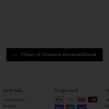
Tilbage til Gladiators Elevatorbibliotek
Andre links
Vi tager imod:
Vi
Om Gladiator
Ha
Kontakt
Se