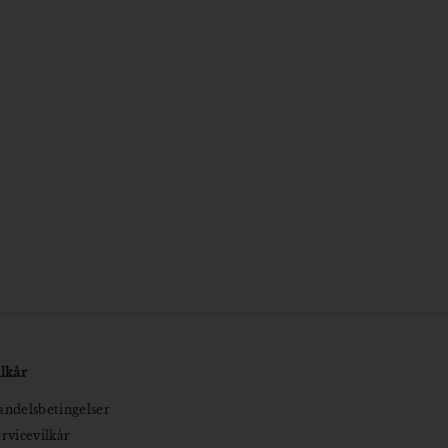
lkår
ndelsbetingelser
rvicevilkår