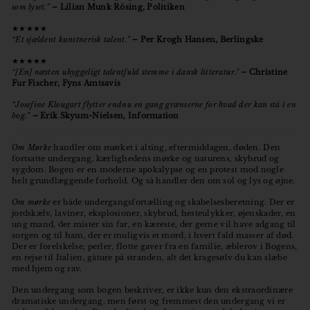
som lyset.”
– Lilian Munk Rösing, Politiken
★★★★★
“Et sjældent kunstnerisk talent.”
– Per Krogh Hansen, Berlingske
★★★★★
“
[En]
næsten uhyggeligt talentfuld stemme i dansk litteratur."
– Christine
Fur Fischer, Fyns Amtsavis
“Josefine Klougart flytter endnu en gang grænserne for hvad der kan stå i en
bog.”
– Erik Skyum-Nielsen, Information
Om Mørke
handler om mørket i alting, eftermiddagen, døden. Den
fortsatte undergang, kærlighedens mørke og naturens, skybrud og
sygdom. Bogen er en moderne apokalypse og en protest mod nogle
helt grundlæggende forhold. Og så handler den om sol og lys og øjne.
Om mørke
er både undergangsfortælling og skabelsesberetning. Der er
jordskælv, laviner, eksplosioner, skybrud, hesteulykker, øjenskader, en
ung mand, der mister sin far, en kæreste, der gerne vil have adgang til
sorgen og til ham, der er muligvis et mord, i hvert fald masser af død.
Der er forelskelse, perler, flotte gaver fra en familie, æblerov i Bogens,
en rejse til Italien, gåture på stranden, alt det kragesølv du kan slæbe
med hjem og rav.
Den undergang som bogen beskriver, er ikke kun den ekstraordinære
dramatiske undergang, men først og fremmest den undergang vi er