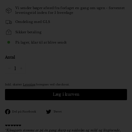
Vi sender bøger afsted fra forlaget en gang om ugen - forventet
leveringstid inden for 5 hverdage
Omdeling med GLS
Sikker betaling
På lager, klar til at blive sendt
Antal
−
+
Inkl. skatter
Levering
beregnes ved checkout.
Læg i kurven
Den
Tweet
Del på Facebook
Tweet
på
på
Facebook
Twitter
❤❤❤❤❤❤
“Klougarts stemme er på én gang skarp og nådesløs og mild og livgivende,