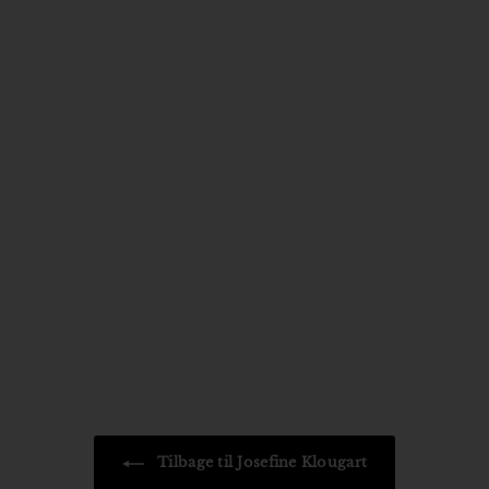
Om mørke
Josefine Klougart
329
3
95 kr
2
9
,
9
5
k
r
Tilbage til Josefine Klougart