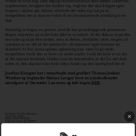
vidner til hver dag. Den daglige kronfrontation med døden i smerten,
sygdommen, kroppen der ændrer sig, neglene der skal klippes igen,
frugten i skålen der rådner, efteråret der æder sig ind på os.
Simpelthen det at man er vidne til en altomsluttende afvikling hver
dag.
Samtidig er bogen en protest mod de her grundlæggende præmisser.
Bogen insisterer på at det hele ikke er så enkelt. At der ikke er et på den
ene side og så på den anden, men at døden, forfaldet, tabet, sorgen alt
sammen er en del af det samme liv, alt sammen også rummer en
skønhed. At den meningsløse opløsning kan være livgivende,
simpelthen fordi den er livet i et andet stadie, fordi det hele er en del
af det samme kredsløb. Døden som en bekræftelse af det liv, der hele
tiden er, den skønhed der hele tiden findes og den kærlighed der er.
Josefine Klougart har i samarbejde med grafiker Thomas Joakim
Winther og bogbinder Malene Lerager lavet en håndindbundet
særudgave af
Om mørke
. Læs mere og køb bogen
HER
Forfatter:
Josefine Klougart
Titel:
Om mørke
ISBN:
9788799617647
Udgivelsesdato:
05-12-2013
Indbinding:
Hardback
Sidetal:
330
Omslagsgrafiker:
Thomas Joakim Winther
Illustrator:
Sofie Amalie Klougart