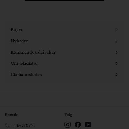
Bøger
Åbn
undermenu
Nyheder
Kommende udgivelser
Om Gladiator
Åbn
undermenu
Gladiatorskolen
Åbn
undermenu
Kontakt
Følg
Instagram
Facebook
YouTube
(+45) 23312771