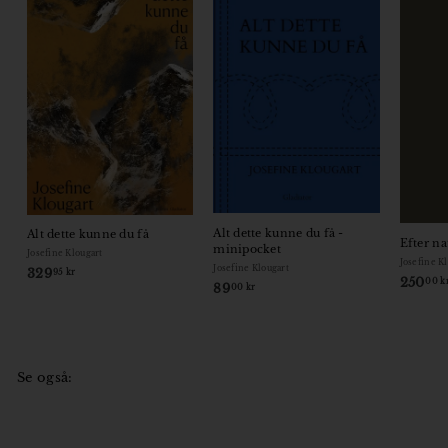
Alt dette kunne du få -
Alt dette kunne du få
Efter na
minipocket
Josefine Klougart
Josefine K
Josefine Klougart
329
3
95 kr
250
00 k
89
8
00 kr
2
9
9
,
,
0
9
0
5
Se også:
k
k
r
r