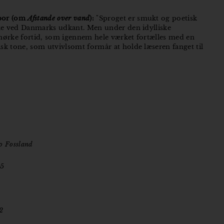
por (om
Afstande over vand
):
"Sproget er smukt og poetisk
ske ved Danmarks udkant. Men under den idylliske
mørke fortid, som igennem hele værket fortælles med en
sk tone, som utvivlsomt formår at holde læseren fanget til
ko Fossland
25
2