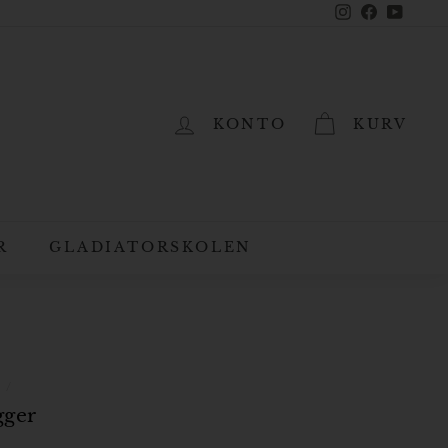
Instagram
Facebook
YouTub
KONTO
KURV
R
GLADIATORSKOLEN
/
gger