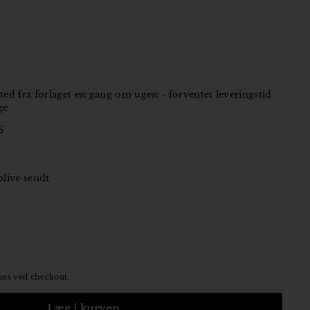
ted fra forlaget en gang om ugen - forventet leveringstid
ge
S
 blive sendt
es ved checkout.
Læg i kurven