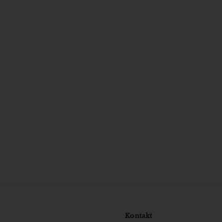
Ansigt uden skygger
Jens Peter Kaj Jensen
349
3
00 kr
4
9
,
0
0
k
r
Kontakt