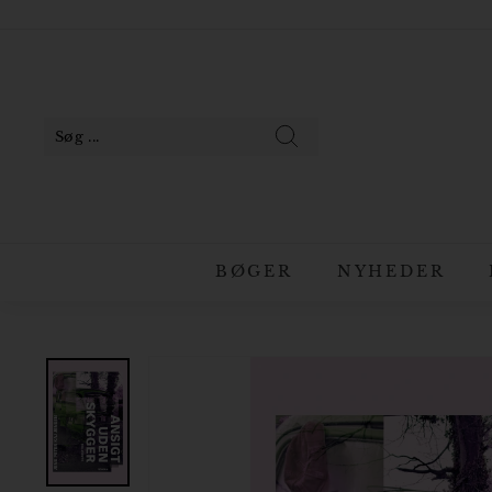
Gå
til
Pause
indhold
slideshow
Søg
BØGER
NYHEDER