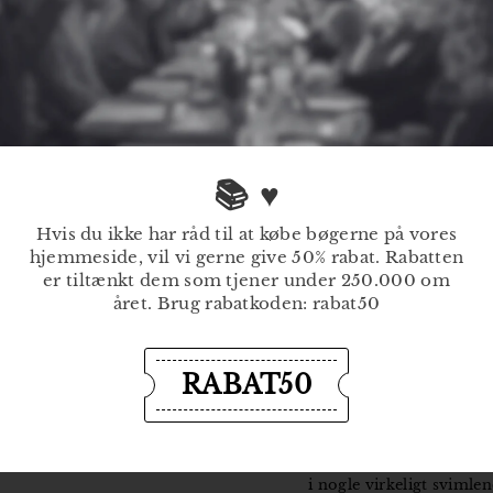
Tidligere skrev anme
Klaus Rothstein, Weeke
fræk og filosoferende, s
politisk drama og oden
📚 ♥
lakonisk som Sofa – er 
genrediversitet."
Hvis du ikke har råd til at købe bøgerne på vores
hjemmeside, vil vi gerne give 50% rabat. Rabatten
Peter Christensen, Poli
er tiltænkt dem som tjener under 250.000 om
ungdom spillet mange år
året. Brug rabatkoden: rabat50
lagt vejen forbi nogle a
beskriver; f.eks. unive
Carlslund. Alt sammen så
vemodigt og længselsful
RABAT50
Tue Andesen Nexø, Inf
skriver bedst, er der et
øjeblikke, ingen pinligh
i nogle virkeligt svimlen