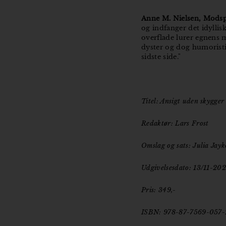
Anne M. Nielsen, Mods
og indfanger det idylli
overflade lurer egnens 
dyster og dog humoristi
sidste side."
Titel: Ansigt uden skygger
Redaktør: Lars Frost
Omslag og sats: Julia Jay
Udgivelsesdato: 13/11-20
Pris: 349,-
ISBN: 978-87-7569-057-