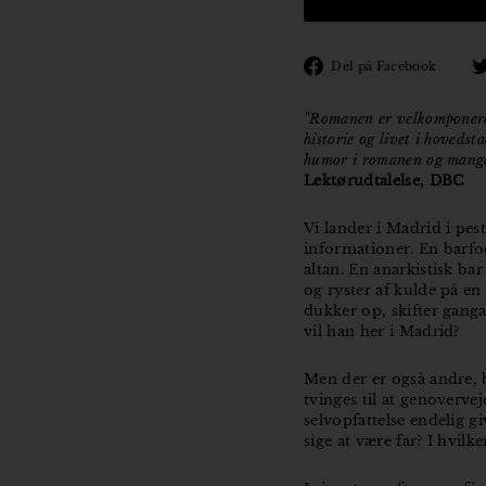
Den
Del på Facebook
på
Fac
"Romanen er velkomponere
historie og livet i hoveds
humor i romanen og mange 
Lektørudtalelse, DBC
Vi lander i Madrid i pe
informationer. En barfo
altan. En anarkistisk ba
og ryster af kulde på e
dukker op, skifter gang
vil han her i Madrid?
Men der er også andre, 
tvinges til at genoverve
selvopfattelse endelig gi
sige at være far? I hvil