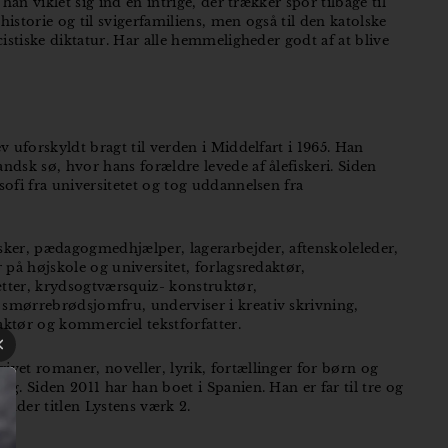
 han viklet sig ind en intrige, der trækker spor tilbage til
historie og til svigerfamiliens, men også til den katolske
cistiske diktatur. Har alle hemmeligheder godt af at blive
v uforskyldt bragt til verden i Middelfart i 1965. Han
ndsk sø, hvor hans forældre levede af ålefiskeri. Siden
sofi fra universitetet og tog uddannelsen fra
sker, pædagogmedhjælper, lagerarbejder, aftenskoleleder,
r på højskole og universitet, forlagsredaktør,
tter, krydsogtværsquiz- konstruktør,
smørrebrødsjomfru, underviser i kreativ skrivning,
aktør og kommerciel tekstforfatter.
ivet romaner, noveller, lyrik, fortællinger for børn og
og. Siden 2011 har han boet i Spanien. Han er far til tre og
under titlen Lystens værk 2.