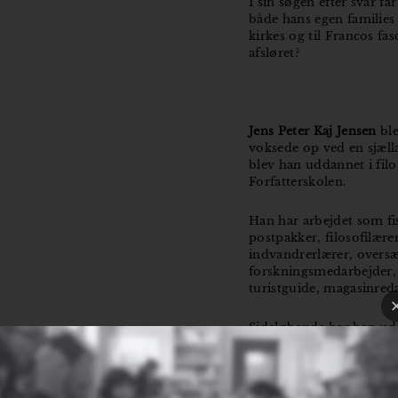
I sin søgen efter svar får
både hans egen families 
kirkes og til Francos fas
afsløret?
Jens Peter Kaj Jensen
ble
voksede op ved en sjælla
blev han uddannet i filo
Forfatterskolen.
Han har arbejdet som fi
postpakker, filosofilære
indvandrerlærer, oversæ
forskningsmedarbejder, 
turistguide, magasinred
Sideløbende har han udg
bøger om filosofi og spr
røgter desuden en blog 