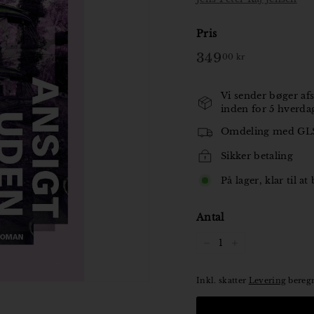
o
Pris
r
Normal
349
349,00
00 kr
pris
kr
Vi sender bøger afs
inden for 5 hverda
Omdeling med GL
Sikker betaling
På lager, klar til at
Antal
−
+
Inkl. skatter
Levering
beregn