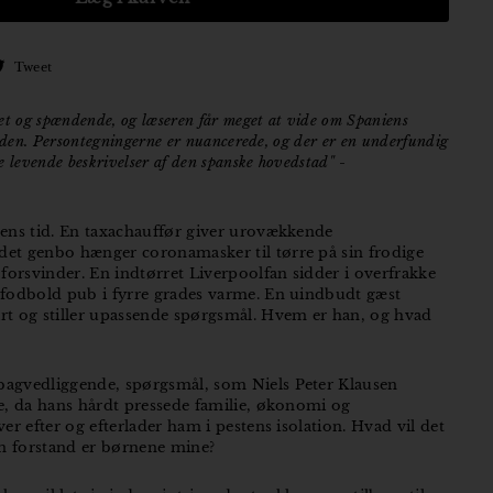
Tweet
Tweet
på
ebook
Twitter
t og spændende, og læseren får meget at vide om Spaniens
taden. Persontegningerne er nuancerede, og der er en underfundig
levende beskrivelser af den spanske hovedstad"
-
stens tid. En taxachauffør giver urovækkende
det genbo hænger coronamasker til tørre på sin frodige
r forsvinder. En indtørret Liverpoolfan sidder i overfrakke
n fodbold pub i fyrre grades varme. En uindbudt gæst
art og stiller upassende spørgsmål. Hvem er han, og hvad
bagvedliggende, spørgsmål, som Niels Peter Klausen
je, da hans hårdt pressede familie, økonomi og
ver efter og efterlader ham i pestens isolation. Hvad vil det
ken forstand er børnene mine?