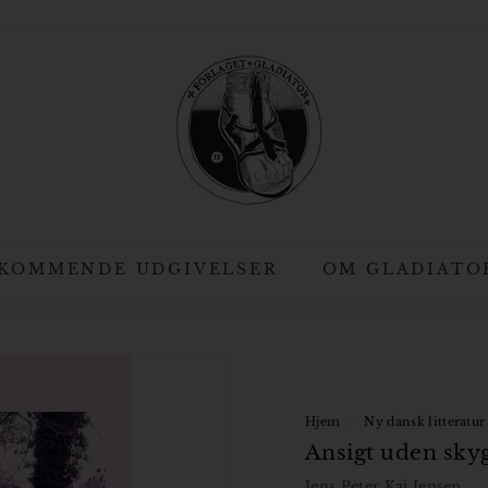
F
o
r
l
a
g
e
t
KOMMENDE UDGIVELSER
OM GLADIATO
G
l
a
d
i
Hjem
/
Ny dansk litteratur
Ansigt uden sky
a
t
Jens Peter Kaj Jensen