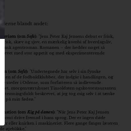
lderne blandt andet:
ndavisen (om
Sofa
)
: "Jens Peter Kaj Jensens debut er frisk,
atirisk, skæv og sjov, en mærkelig kombi af hverdagsliv,
seansk agentroman. Romanen – der hedder noget så
skrevet med stor appetit og med eksperimenterende
tiken (om
Sofa
):
"Undertegnede har selv i sin fynske
 i en af de fodboldklubber, der indgår i handlingen, og
f de steder i Odense, som forfatteren så indlevende
rsitetet, morgenværtshuset Tinsoldaten ogskovrestauranten
 stemningsfuldt beskrevet, at jeg tog mig selv i at tænke
dt på min fødeø."
ormation (om
Kig på damen
):
"Når Jens Peter Kaj Jensen
 enormt drive fremad i hans sprog. Der er ingen døde
eder eller knirken i maskineriet. Flere gange fanges læseren
de øjeblikke."