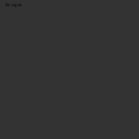
Se også:
Jeg bygger et hus med
mine hænder
Marina Vorobyeva
329
3
00 kr
2
9
,