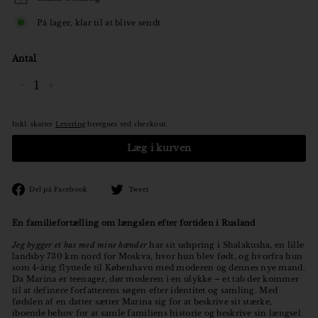
På lager, klar til at blive sendt
Antal
−
+
Inkl. skatter
Levering
beregnes ved checkout.
Læg i kurven
Den
Tweet
Del på Facebook
Tweet
på
på
Facebook
Twitter
En familiefortælling om længslen efter fortiden i Rusland
Jeg bygger et hus med mine hænder
har sit udspring i Shalakusha, en lille
landsby 730 km nord for Moskva, hvor hun blev født, og hvorfra hun
som 4-årig flyttede til København med moderen og dennes nye mand.
Da Marina er teenager, dør moderen i en ulykke – et tab der kommer
til at definere forfatterens søgen efter identitet og samling. Med
fødslen af en datter sætter Marina sig for at beskrive sit stærke,
iboende behov for at samle familiens historie og beskrive sin længsel