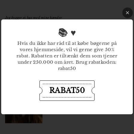
Jeg bygger et hus med mine hænder
Udgivelsesdato: 26. september 2025
📚 ♥
Pris: 329,-
Hvis du ikke har råd til at købe bøgerne på
ISBN: 9788775690619
vores hjemmeside, vil vi gerne give 50%
Forlaget Gladiator
rabat. Rabatten er tiltænkt dem som tjener
under 250.000 om året. Brug rabatkoden:
rabat50
Biografi: Marina Vorobyeva
Marina Vorobyeva (f. 1989) er uddannet
fotograf fra Fatamorgana photo - and
RABAT50
artschool og som dokumentarinstruktør fra
Den Danske Filmskole. Derudover er hun
maler og har illustreret sin debut, Jeg
bygger et hus med mine hænder.