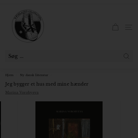
Gå
til
F
Pause
indhold
slideshow
o
r
SID
l
a
g
e
Søg
t
Hjem
/
Ny dansk litteratur
/
G
Jeg bygger et hus med mine hænder
l
Marina Vorobyeva
a
d
i
a
t