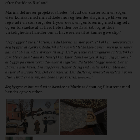
efter fortidens Rusland.
Marina definerer projektet således: “Hvad der starter som en søgen
efter kontakt med min afdøde mor og hendes slægtninge bliver en
rejse ud i en stor sorg, der flyder over, en genforening med mig selv,
og en forståelse af at livet hele tiden består af tab, og at det i
virkeligheden handler om at have evnen til at kunne give slip.”
“Jeg bygger huse til katten, til dukkerne, en stor port, et køkken, soveværelser.
Jeg bygger af bjælker, dedushjka har samlet til kakkel-ovnen, men først saver
han det op i mindre stykker til mig. Helt perfekte rektangulære rå træstykker
som bliver kaldt danske træstykker. Eller dansk-sovjetisk lego. Jeg får lov til
at bygge på enten veranda- eller stuegulvet. På tæppet begge steder. Der er
spåner i hele huset. Fra tæpperne stikker de sig ind i alles sokker. Men der
dufter af nysavet træ. Det er birketræ. Der dufter af nysavet birketræ i vores
stue. Hvad er det nu, det hedder på russisk. Березка.”
Jeg bygger et hus med mine hænder
er Marinas debut og illustreret med
hendes egne værker.