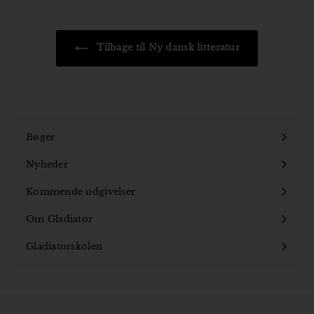
0
0
k
r
Tilbage til Ny dansk litteratur
Bøger
Åbn
undermenu
Nyheder
Kommende udgivelser
Om Gladiator
Åbn
undermenu
Gladiatorskolen
Åbn
undermenu