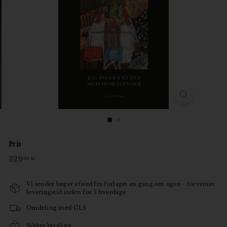
o
r
Pris
Normal
329
329,00
00 kr
pris
kr
Vi sender bøger afsted fra forlaget en gang om ugen - forventet
leveringstid inden for 5 hverdage
Omdeling med GLS
Sikker betaling