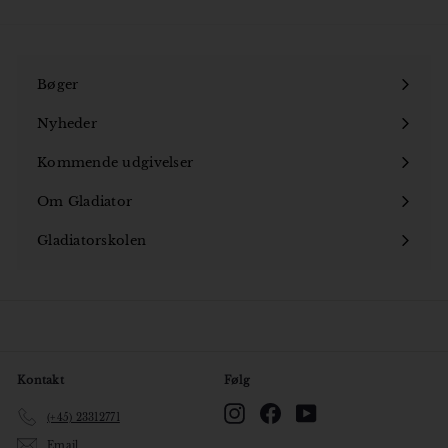
Bøger
Åbn
undermenu
Nyheder
Kommende udgivelser
Om Gladiator
Åbn
undermenu
Gladiatorskolen
Åbn
undermenu
Kontakt
Følg
Instagram
Facebook
YouTube
(+45) 23312771
Email