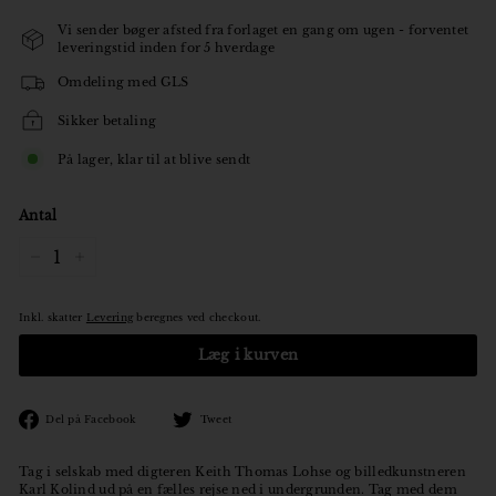
Vi sender bøger afsted fra forlaget en gang om ugen - forventet
leveringstid inden for 5 hverdage
Omdeling med GLS
Sikker betaling
På lager, klar til at blive sendt
Antal
−
+
Inkl. skatter
Levering
beregnes ved checkout.
Læg i kurven
Den
Tweet
Del på Facebook
Tweet
på
på
Facebook
Twitter
Tag i selskab med digteren Keith Thomas Lohse og billedkunstneren
Karl Kolind ud på en fælles rejse ned i undergrunden. Tag med dem