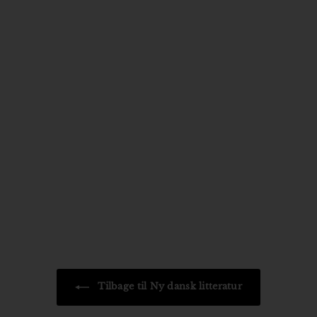
Lithium Picnic
Forlaget Gladiator
250
2
00 kr
5
0
,
0
0
k
r
Tilbage til Ny dansk litteratur