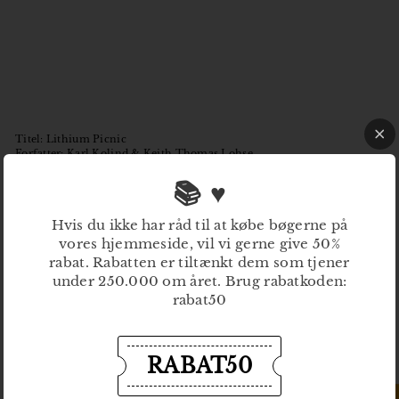
Titel: Lithium Picnic
Forfatter: Karl Kolind & Keith Thomas Lohse
Redigeret af Jakob Sandvad
Opsætning af
Josefine Bøgh Lassen og Christina Glock
📚 ♥
Udgivelsesdato: 2. september 2023
Sider: 80
Hvis du ikke har råd til at købe bøgerne på
ISBN: 978-87-7569-018-3
Pris: 250,-
vores hjemmeside, vil vi gerne give 50%
rabat. Rabatten er tiltænkt dem som tjener
under 250.000 om året. Brug rabatkoden:
rabat50
Mere af
Forlaget Gladiator
RABAT50