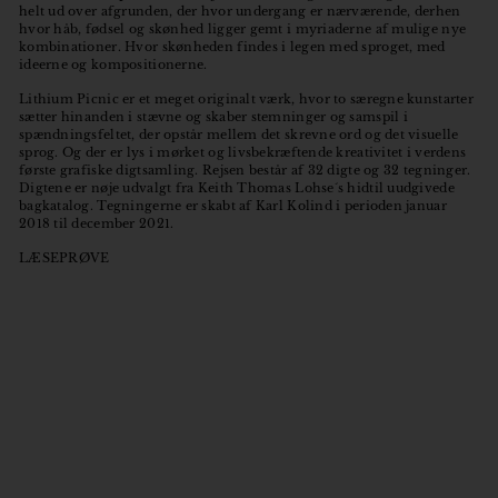
helt ud over afgrunden, der hvor undergang er nærværende, derhen
hvor håb, fødsel og skønhed ligger gemt i myriaderne af mulige nye
kombinationer. Hvor skønheden findes i legen med sproget, med
ideerne og kompositionerne.
Lithium Picnic er et meget originalt værk, hvor to særegne kunstarter
sætter hinanden i stævne og skaber stemninger og samspil i
spændningsfeltet, der opstår mellem det skrevne ord og det visuelle
sprog. Og der er lys i mørket og livsbekræftende kreativitet i verdens
første grafiske digtsamling. Rejsen består af 32 digte og 32 tegninger.
Digtene er nøje udvalgt fra Keith Thomas Lohse´s hidtil uudgivede
bagkatalog. Tegningerne er skabt af Karl Kolind i perioden januar
2018 til december 2021.
LÆSEPRØVE