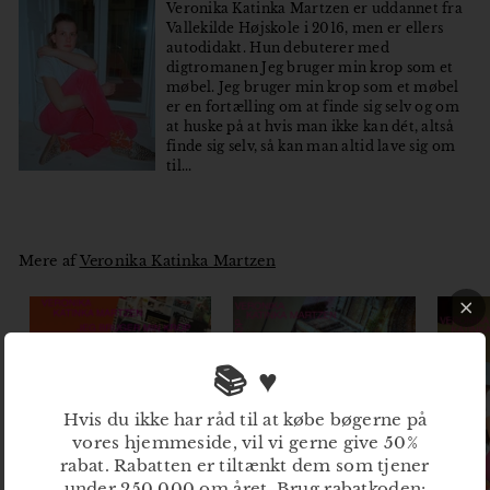
Veronika Katinka Martzen er uddannet fra
Vallekilde Højskole i 2016, men er ellers
autodidakt. Hun debuterer med
digtromanen Jeg bruger min krop som et
møbel. Jeg bruger min krop som et møbel
er en fortælling om at finde sig selv og om
at huske på at hvis man ikke kan dét, altså
finde sig selv, så kan man altid lave sig om
til...
Mere af
Veronika Katinka Martzen
📚 ♥
Hvis du ikke har råd til at købe bøgerne på
vores hjemmeside, vil vi gerne give 50%
rabat. Rabatten er tiltænkt dem som tjener
under 250.000 om året. Brug rabatkoden: