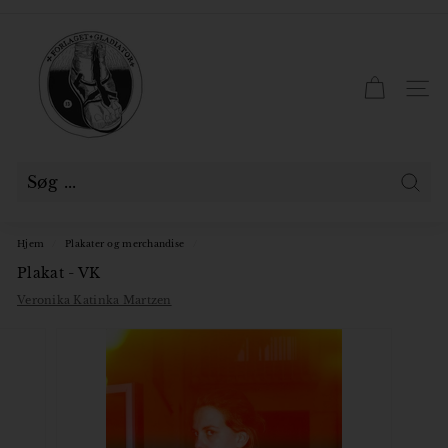
Gå
til
F
Pause
indhold
slideshow
o
r
SID
l
a
g
e
Søg
t
Hjem
/
Plakater og merchandise
/
G
Plakat - VK
l
Veronika Katinka Martzen
a
d
i
a
t