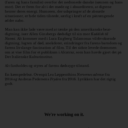
(faren og hans familie) overfor det nedtonede danske (sønnen og hans
mor). Det er frem for alt i det møde og i absurditeten, at digtene
henter deres energi. Humoren, der udspringer af de absurde
situationer, er hele tiden tilstede, særlig i kraft af en påtrængende
ældre nabo.
Man kan ikke lade være med at tænke på den amerikanske beat-
digtning, især Allen Ginsbergs dødsdigt til sin mor
Kaddish til
Naomi.
Alt kommer med i Luca Engberg Talamonas vildtvoksende
digtning, lugten af død, anekdoter, erindringer fra farens barndom og
farens livslange fascination af film. Til det sidste levede drømmen
om at vise film for et publikum i Alcatraz, som han havde gjort det på
Det Italienske Kulturinstitut.
Alt fastholdes og styres af farens dødssyge tilstand.
En kæmpedebut. Ovenpå Lea Løppenthins
Nervernes adresse
fra
2014
og
Andreas Pedersens
Fryden
fra 2016. Lyrikken har det rigtig
godt.