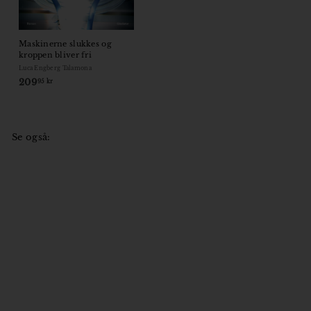
Maskinerne slukkes og
kroppen bliver fri
Luca Engberg Talamona
209
2
95 kr
0
9
,
9
Se også:
5
k
r