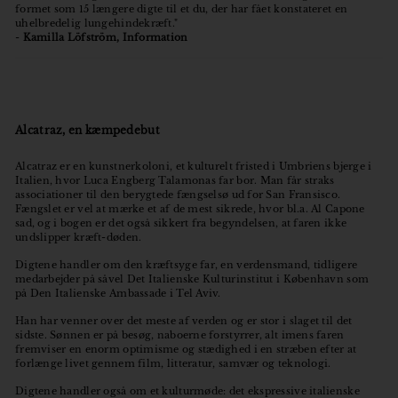
formet som 15 længere digte til et du, der har fået konstateret en
uhelbredelig lungehindekræft."
-
Kamilla Löfström, Information
Alcatraz, en kæmpedebut
Alcatraz er en kunstnerkoloni, et kulturelt fristed i Umbriens bjerge i
Italien, hvor Luca Engberg Talamonas far bor. Man får straks
associationer til den berygtede fængselsø ud for San Fransisco.
Fængslet er vel at mærke et af de mest sikrede, hvor bl.a. Al Capone
sad, og i bogen er det også sikkert fra begyndelsen, at faren ikke
undslipper kræft-døden.
Digtene handler om den kræftsyge far, en verdensmand, tidligere
medarbejder på såvel Det Italienske Kulturinstitut i København som
på Den Italienske Ambassade i Tel Aviv.
Han har venner over det meste af verden og er stor i slaget til det
sidste. Sønnen er på besøg, naboerne forstyrrer, alt imens faren
fremviser en enorm optimisme og stædighed i en stræben efter at
forlænge livet gennem film, litteratur, samvær og teknologi.
Digtene handler også om et kulturmøde: det ekspressive italienske