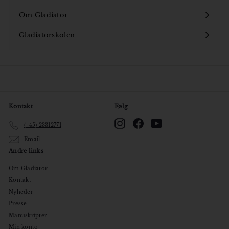
Om Gladiator
Åbn
undermenu
Gladiatorskolen
Åbn
undermenu
Kontakt
Følg
Instagram
Facebook
YouTube
(+45) 23312771
Email
Andre links
Om Gladiator
Kontakt
Nyheder
Presse
Manuskripter
Min konto