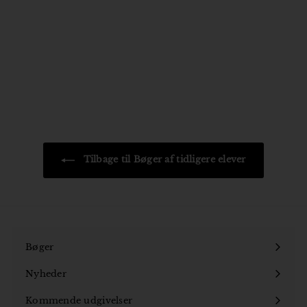
Alcatraz
Luca Engberg Talamona
149
1
95 kr
4
9
,
9
5
k
r
Tilbage til Bøger af tidligere elever
Bøger
Åbn
undermenu
Nyheder
Kommende udgivelser