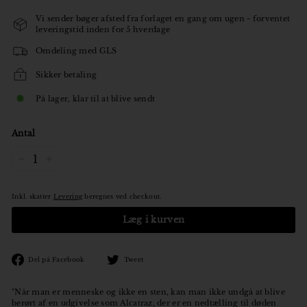
Vi sender bøger afsted fra forlaget en gang om ugen - forventet
leveringstid inden for 5 hverdage
Omdeling med GLS
Sikker betaling
På lager, klar til at blive sendt
Antal
−
+
Inkl. skatter
Levering
beregnes ved checkout.
Læg i kurven
Den
Tweet
Del på Facebook
Tweet
på
på
Facebook
Twitter
"Når man er menneske og ikke en sten, kan man ikke undgå at blive
berørt af en udgivelse som Alcatraz, der er en nedtælling til døden