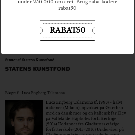
under 250.000 om året. Brug rabatkoden:
rabat50
RABAT50
Titel: Alcatraz
Forfatter: Luca Engberg Talamona
ISBN: 9788793128545
Udgivelsesdato: 23.03.17
Indbinding: Softcover
Sidetal: 70
Omslagsgrafiker: Bertram Raahauge Jensen
Indholdsgrafiker: Clara Birgersson
Støttet af Statens Kunstfond
Biografi: Luca Engberg Talamona
Luca Engberg Talamona (f. 1993) - halvt
italiener (Milano), opvokset på Østerbro
med en dansk mor og en italiensk far.Elev
på Vallekilde Højskoles forfatterlinje
(2014) Uddannet fra Gladiators etårige
forfatterskole (2015-2016) Underviser på
Gladiators etårige forfatterskole, samt