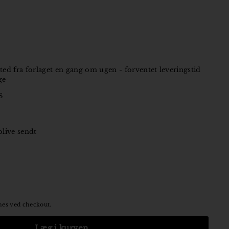
ted fra forlaget en gang om ugen - forventet leveringstid
ge
S
 blive sendt
es ved checkout.
Læg i kurven