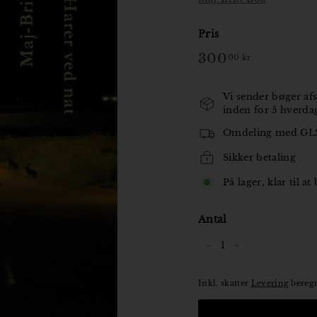
o
Pris
r
Normal
300
300,00
00 kr
pris
kr
Vi sender bøger afs
inden for 5 hverda
Omdeling med GL
Sikker betaling
På lager, klar til at
Antal
−
+
Inkl. skatter
Levering
beregn