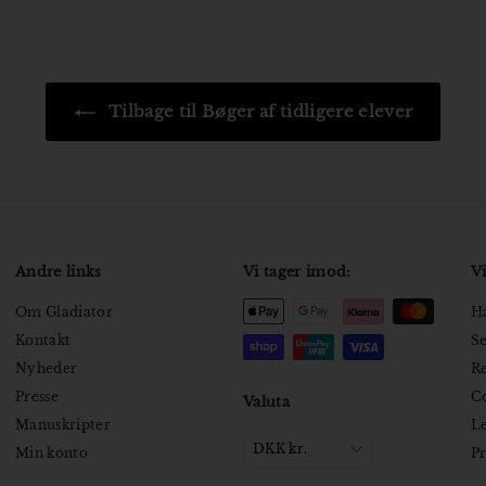
Tilbage til Bøger af tidligere elever
Andre links
Vi tager imod:
Vi
Om Gladiator
Ha
Kontakt
Se
Nyheder
Re
Presse
Co
Valuta
Manuskripter
Le
DKK kr.
Min konto
Pr