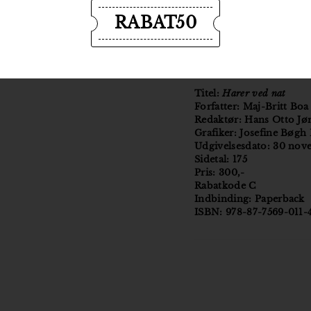
RABAT50
Titel:
Harer ved nat
Forfatter: Maj-Britt Boa
Redaktør: Hans Otto Jø
Grafiker: Josefine Bøgh
Udgivelsesdato: 30 no
Sidetal: 175
Pris: 300,-
Rabatkode C
Indbinding: Paperback
ISBN: 978-87-7569-011-