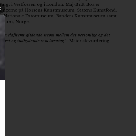
burg, i Vestfossen og i London. Maj-Britt Boa er
amlingerne på Horsens Kunstmuseum, Statens Kunstfond,
otomuseum, Randers Kunstmuseum samt
torium, Norge.
en velafstemt glidende strøm mellem det personlige og det
uleret og indbydende som læsning"
-Materialevurdering