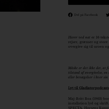
Den
Del på Facebook
på
Fac
Harer ved nat
er 16 tekst
rejser, grænser og stor
overgive sig til uroen 
Måske er det ikke det, at f
tilstand af overgivelse, e
eller bevægelser i hver si
Lyt til Gladiatorpodcas
Maj-Britt Boa (1963) bor
installation lyd og skrif
SPECTA, Horsens Kuns