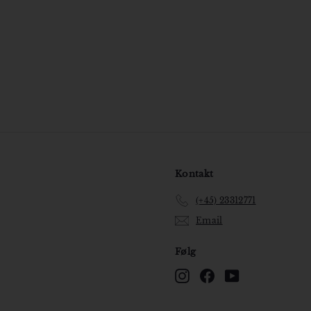
0
0
k
r
Kontakt
(+45) 23312771
Email
Følg
Instagram
Facebook
YouTube