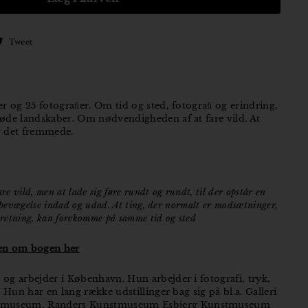
Tweet
Tweet
på
ebook
Twitter
er og 25 fotograﬁer. Om tid og sted, fotograﬁ og erindring,
e øde landskaber. Om nødvendigheden af at fare vild. At
og det fremmede.
are vild, men at lade sig føre rundt og rundt, til der opstår en
n bevægelse indad og udad. At ting, der normalt er modsætninger,
n retning, kan forekomme på samme tid og sted
ten om bogen her
 og arbejder i København. Hun arbejder i fotografi, tryk,
t. Hun har en lang række udstillinger bag sig på bl.a. Galleri
tmuseum, Randers Kunstmuseum Esbjerg Kunstmuseum