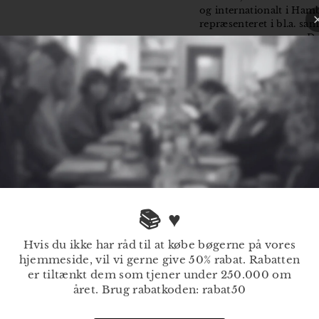
og internationalt i Ham
repræsenteret i bl.a. s
Det Nationale F
Vestfossen Kunstlabora
"Teksterne er intense med 
kunstneriske og er velmod
📚 ♥
Hvis du ikke har råd til at købe bøgerne på vores
hjemmeside, vil vi gerne give 50% rabat. Rabatten
er tiltænkt dem som tjener under 250.000 om
året. Brug rabatkoden: rabat50