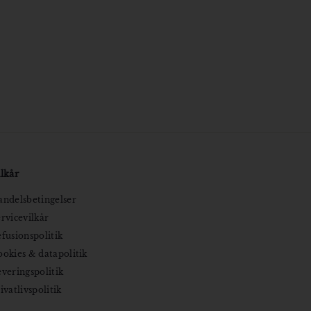
lkår
ndelsbetingelser
rvicevilkår
fusionspolitik
okies & datapolitik
veringspolitik
ivatlivspolitik