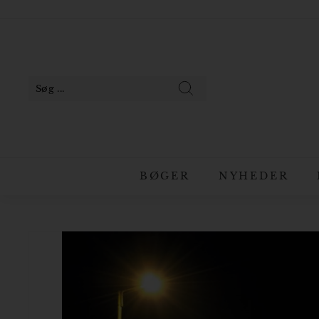
Gå
til
Pause
indhold
slideshow
Søg
BØGER
NYHEDER