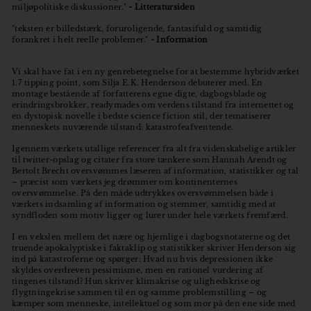
miljøpolitiske diskussioner."
- Litteratursiden
"
teksten er billedstærk, foruroligende, fantasifuld og samtidig
forankret i helt reelle problemer."
- Information
Vi skal have fat i en ny genrebetegnelse for at bestemme hybridværket
1.7 tipping point, som Silja E.K. Henderson debuterer med. En
montage bestående af forfatterens egne digte, dagbogsblade og
erindringsbrokker, readymades om verdens tilstand fra internettet og
en dystopisk novelle i bedste science fiction stil, der tematiserer
menneskets nuværende tilstand: katastrofeafventende.
Igennem værkets utallige referencer fra alt fra videnskabelige artikler
til twitter-opslag og citater fra store tænkere som Hannah Arendt og
Bertolt Brecht oversvømmes læseren af information, statistikker og tal
– præcist som værkets jeg drømmer om kontinenternes
oversvømmelse. På den måde udtrykkes oversvømmelsen både i
værkets indsamling af information og stemmer, samtidig med at
syndfloden som motiv ligger og lurer under hele værkets fremfærd.
I en vekslen mellem det nære og hjemlige i dagbogsnotaterne og det
truende apokalyptiske i faktaklip og statistikker skriver Henderson sig
ind på katastroferne og spørger: Hvad nu hvis depressionen ikke
skyldes overdreven pessimisme, men en rationel vurdering af
tingenes tilstand? Hun skriver klimakrise og ulighedskrise og
flygtningekrise sammen til én og samme problemstilling – og
kæmper som menneske, intellektuel og som mor på den ene side med