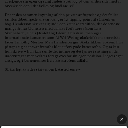
at erkende sin egen og samfundets apati, og på den anden side med at
overskride den i det fælles og hudløse ‘vi’.
Det er den sammenknytning af den private anfægtelse og det fælles
samfundsbetingede ansvar, der gør 1,7 tipping point til så stærk en
bog. Henderson skriver sig ind i den kritiske tradition, der de seneste
mange år har blomstret med danske forfattere såsom Lars
Skinnebach, Theis Ørntoft og Glenn Christian, men også
internationale kunstnere som Ai Wei Wei og økokritikkens teoretiske
fader Timothy Morton. Men Henderson gør økokritikken voksen, hun
påtager sig et ansvar fremfor blot at forkynde katastrofen. Og så kan
hun skrive – hun kan samle det intime og det fjerne i sætninger, der
understreger menneskets foragt overfor sin egen position. I jegets eget
ansigt, og i børnenes, ses hele katastrofens udfald.
Så kærligt kan der skrives om katastroferne –