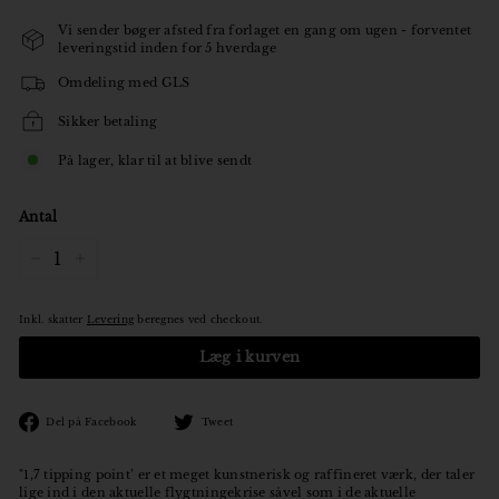
Vi sender bøger afsted fra forlaget en gang om ugen - forventet
leveringstid inden for 5 hverdage
Omdeling med GLS
Sikker betaling
På lager, klar til at blive sendt
Antal
−
+
Inkl. skatter
Levering
beregnes ved checkout.
Læg i kurven
Den
Tweet
Del på Facebook
Tweet
på
på
Facebook
Twitter
"1,7 tipping point’ er et meget kunstnerisk og raffineret værk, der taler
lige ind i den aktuelle flygtningekrise såvel som i de aktuelle