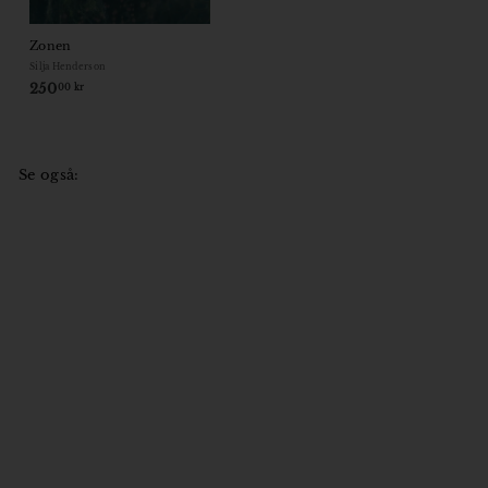
Zonen
Silja Henderson
250
2
00 kr
5
0
,
0
Se også:
0
k
r
1,7 tipping point