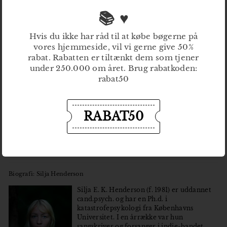
📚 ♥
Hvis du ikke har råd til at købe bøgerne på
vores hjemmeside, vil vi gerne give 50%
rabat. Rabatten er tiltænkt dem som tjener
under 250.000 om året. Brug rabatkoden:
rabat50
Titel: 1,7 Tipping Point
Forfatter: Silja E.K. Henderson
ISBN: 9788793658011
RABAT50
Udgivelsesdato: 22.03.2018
Sidetal: 108
Pris: 199,95
Omslag: Clara Birgersson
Biografi: Silja Henderson
Silja E. K. Henderson (f. 1981) er uddannet
cand.psych. og har en Ph.d. i
katastrofepsykologi fra Københavns
Universitet. I en årrække var hun
sangskriver og forsanger i indie-bandet