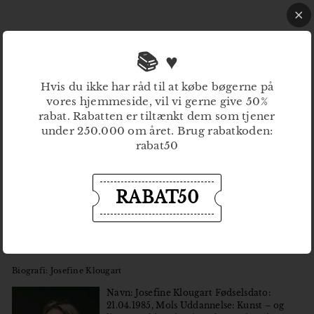
📚 ♥
Hvis du ikke har råd til at købe bøgerne på
vores hjemmeside, vil vi gerne give 50%
rabat. Rabatten er tiltænkt dem som tjener
under 250.000 om året. Brug rabatkoden:
rabat50
Titel: Alt dette kunne du få
Forfatter: Josefine Klougart
ISBN: 978-87-93658-49-3
Udgivelsesdato: 28. oktober
RABAT50
Omslag: Thomas Joakim Winther
Pressefoto: Sofie Amalie Klougart
Sidetal: 328
Pris: 300
Biografi: Josefine Klougart
Navn: Josefine Klougart Fødselsdato:
21.04.1985, Mols Uddannelse: Kunst – og