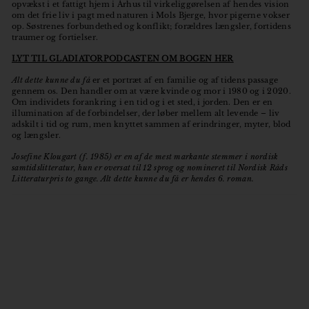
opvækst i et fattigt hjem i Århus til virkeliggørelsen af hendes vision
om det frie liv i pagt med naturen i Mols Bjerge, hvor pigerne vokser
op. Søstrenes forbundethed og konflikt; forældres længsler, fortidens
traumer og fortielser.
LYT TIL GLADIATORPODCASTEN OM BOGEN HER
Alt dette kunne du få
er et portræt af en familie og af tidens passage
gennem os. Den handler om at være kvinde og mor i 1980 og i 2020.
Om individets forankring i en tid og i et sted, i jorden. Den er en
illumination af de forbindelser, der løber mellem alt levende – liv
adskilt i tid og rum, men knyttet sammen af erindringer, myter, blod
og længsler.
Josefine Klougart (f. 1985) er en af de mest markante stemmer i nordisk
samtidslitteratur, hun er oversat til 12 sprog og nomineret til Nordisk Råds
Litteraturpris to gange. Alt dette kunne du få er hendes 6. roman.