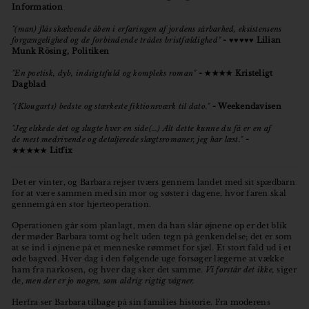
Information
"(man) flås skælvende åben i erfaringen af jordens sårbarhed, eksistensens
forgængelighed og de forbindende trådes bristfældighed"
- ♥♥♥♥♥ Lilian
Munk Rösing, Politiken
"En poetisk, dyb, indsigtsfuld og kompleks roman"
- ★★★★ Kristeligt
Dagblad
"(Klougarts) bedste og stærkeste fiktionsværk til dato."
- Weekendavisen
"Jeg elskede det og slugte hver en side(…)
Alt dette kunne du få er en af
de mest medrivende og detaljerede slægtsromaner, jeg har læst."
-
★★★★★
Litfix
Det er vinter, og Barbara rejser tværs gennem landet med sit spædbarn
for at være sammen med sin mor og søster i dagene, hvor faren skal
gennemgå en stor hjerteoperation.
Operationen går som planlagt, men da han slår øjnene op er det blik
der møder Barbara tomt og helt uden tegn på genkendelse; det er som
at se ind i øjnene på et menneske rømmet for sjæl. Et stort fald ud i et
øde bagved. Hver dag i den følgende uge forsøger lægerne at vække
ham fra narkosen, og hver dag sker det samme.
Vi forstår det ikke,
siger
de,
men der er jo nogen, som aldrig rigtig vågner.
Herfra ser Barbara tilbage på sin families historie. Fra moderens