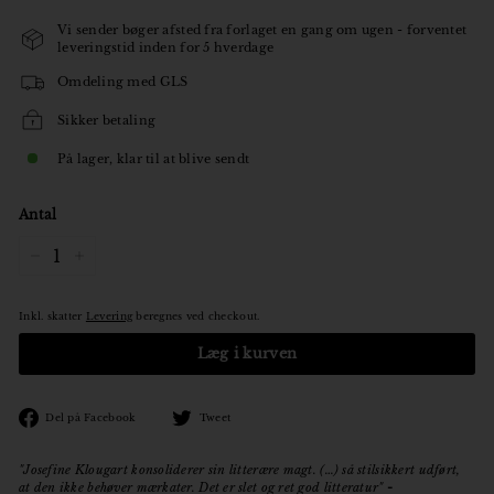
Vi sender bøger afsted fra forlaget en gang om ugen - forventet
leveringstid inden for 5 hverdage
Omdeling med GLS
Sikker betaling
På lager, klar til at blive sendt
Antal
−
+
Inkl. skatter
Levering
beregnes ved checkout.
Læg i kurven
Den
Tweet
Del på Facebook
Tweet
på
på
Facebook
Twitter
"Josefine Klougart konsoliderer sin litterære magt. (…) så stilsikkert udført,
at den ikke behøver mærkater. Det er slet og ret god litteratur"
-