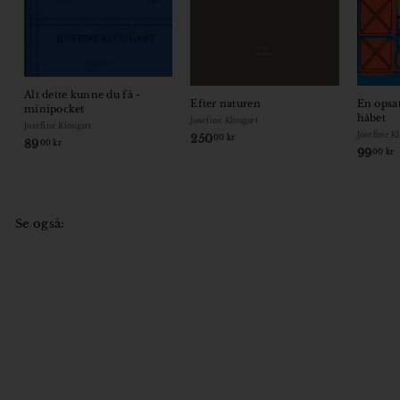
Alt dette kunne du få -
Efter naturen
En opsa
minipocket
håbet
Josefine Klougart
Josefine Klougart
Josefine K
250
2
00 kr
89
8
00 kr
99
00 kr
5
9
0
,
,
,
0
0
0
0
Se også:
k
k
r
r
r