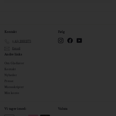
undermenu
Kontakt
Følg
Instagram
Facebook
YouTube
(+45) 23312771
Email
Andre links
Om Gladiator
Kontakt
Nyheder
Presse
Manuskripter
Min konto
Vi tager imod:
Valuta