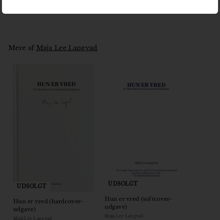
Spørgeskemaer af Max Frisch, der udkom på...
Mere af
Maja Lee Langvad
UDSOLGT
UDSOLGT
Hun er vred (softcover-
Hun er vred (hardcover-
udgave)
udgave)
Maja Lee Langvad
Maja Lee Langvad