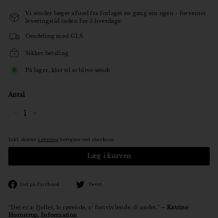
Vi sender bøger afsted fra forlaget en gang om ugen - forventet
leveringstid inden for 5 hverdage
Omdeling med GLS
Sikker betaling
På lager, klar til at blive sendt
Antal
−
+
Inkl. skatter
Levering
beregnes ved checkout.
Læg i kurven
Den
Tweet
Del på Facebook
Tweet
på
på
Facebook
Twitter
“Det er a: fjollet, b: rørende, c: fortvivlende, d: andet.” –
Katrine
Hornstrup, Information