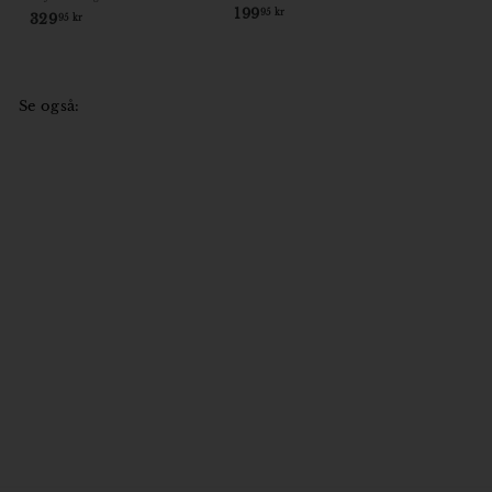
199
1
95 kr
329
3
95 kr
9
2
9
9
,
,
9
9
Se også:
5
5
k
k
r
r
Find Holger Danske:
Appendix
Maja Lee Langvad
149
1
95 kr
4
9
,
9