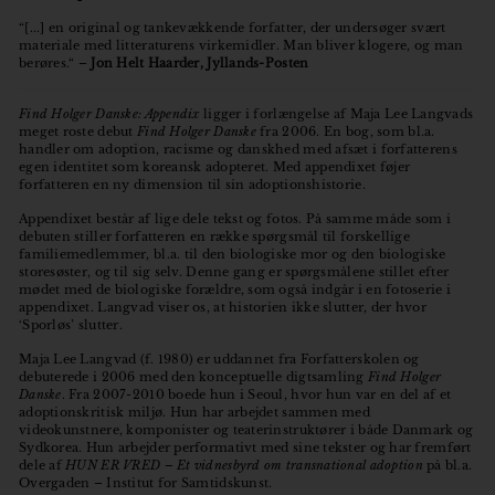
“[...] en original og tankevækkende forfatter, der undersøger svært
materiale med litteraturens virkemidler. Man bliver klogere, og man
berøres.“ –
Jon Helt Haarder, Jyllands-Posten
Find Holger Danske: Appendix
ligger i forlængelse af Maja Lee Langvads
meget roste debut
Find Holger Danske
fra 2006. En bog, som bl.a.
handler om adoption, racisme og danskhed med afsæt i forfatterens
egen identitet som koreansk adopteret. Med appendixet føjer
forfatteren en ny dimension til sin adoptionshistorie.
Appendixet består af lige dele tekst og fotos. På samme måde som i
debuten stiller forfatteren en række spørgsmål til forskellige
familiemedlemmer, bl.a. til den biologiske mor og den biologiske
storesøster, og til sig selv. Denne gang er spørgsmålene stillet efter
mødet med de biologiske forældre, som også indgår i en fotoserie i
appendixet. Langvad viser os, at historien ikke slutter, der hvor
‘Sporløs’ slutter.
Maja Lee Langvad (f. 1980) er uddannet fra Forfatterskolen og
debuterede i 2006 med den konceptuelle digtsamling
Find Holger
Danske
. Fra 2007-2010 boede hun i Seoul, hvor hun var en del af et
adoptionskritisk miljø. Hun har arbejdet sammen med
videokunstnere, komponister og teaterinstruktører i både Danmark og
Sydkorea. Hun arbejder performativt med sine tekster og har fremført
dele af
HUN ER VRED – Et vidnesbyrd om transnational adoption
på bl.a.
Overgaden – Institut for Samtidskunst.