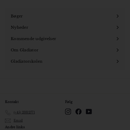
5
k
Bøger
r
Åbn
undermenu
Nyheder
Kommende udgivelser
Om Gladiator
Åbn
undermenu
Gladiatorskolen
Åbn
undermenu
Kontakt
Følg
Instagram
Facebook
YouTube
(+45) 23312771
Email
Andre links