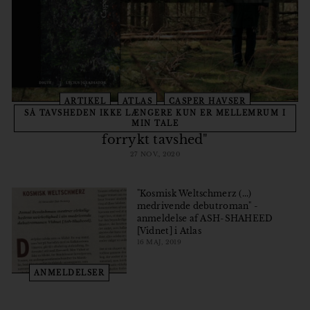
o
r
ARTIKEL
ATLAS
CASPER HAVSER
SÅ TAVSHEDEN IKKE LÆNGERE KUN ER MELLEMRUM I
Atlas: "Der findes også i vores samfund en
MIN TALE
forrykt tavshed"
27 NOV., 2020
"Kosmisk Weltschmerz (...)
medrivende debutroman" -
anmeldelse af ASH-SHAHEED
[Vidnet] i Atlas
16 MAJ, 2019
ANMELDELSER