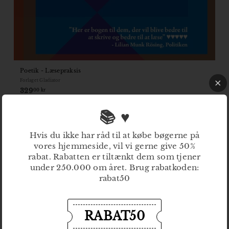
Poetik - Læsepraksis
Forlaget Gladiator
329
329,00
00 kr
kr
📚 ♥
Hvis du ikke har råd til at købe bøgerne på
vores hjemmeside, vil vi gerne give 50%
rabat. Rabatten er tiltænkt dem som tjener
under 250.000 om året. Brug rabatkoden:
rabat50
RABAT50