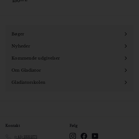
250
250,00
00 kr
kr
Bøger
Åbn
undermenu
Nyheder
Kommende udgivelser
Om Gladiator
Åbn
undermenu
Gladiatorskolen
Åbn
undermenu
Kontakt
Følg
Instagram
Facebook
YouTube
(+45) 23312771