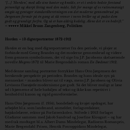
“[...] ’Horden’, med alle sine kanter og knolde, er et i ordets bedste forstand
personligt og skarpt livtag med den måde, lidt for mange af os rutinemæssigt
omgås og gentager standardberetningen om det moderne gennembrud på.
Jørgensen formår på én gang at slå revner i vores briller og at pudse dem
godt og grundigt forfra. Og så er han aldrig kedelig. Alene det er en bedrift.”
–
♥️
♥️
♥️
♥️
♥️
Mikkel Bruun Zangenberg, Politiken
Horden – 13 digterportrætter 1872-1912
Horden
er en bog med digterportrætter fra den periode, vi plejer at
forbinde med Georg Brandes og det moderne gennembrud og videre
frem gennem symbolismen, det vil sige fra J.P. Jacobsens skelsættende
novelle
Mogens
1872 til Marie Bregendahls roman
En Dødsnat
1912.
Med denne samling portrætter forrykker Hans Otto Jørgensen det
herskende perspektiv på perioden. Brandes og hans ideale syn på
mennesket = manden bliver sat til vægs, mens J.P. Jacobsen og Olivia
Levisons flueøjede modernisme gør godt. Så det bliver muligt at læse
ud i hjørnerne af hele baduljen af tekst og ikke kun repetitivt i
henhold til kanon og rigid genreforståelse.
Hans Otto Jørgensen (f. 1954), bondefødt og kvajet opdraget, har
arbejdet bl.a. som landmand, anmelder, forlagsredaktør,
højskolelærer, rektor på Forfatterskolen. Stiftede i 2013 forlaget
Gladiator sammen med Jakob Sandvad og Josefine Klougart – og har
med tak modtaget bl.a. Albert Dams Mindelegat, Radioens Romanpris,
Marie Bregendahl Prisen, Henrik Pontoppidans Mindelegat,