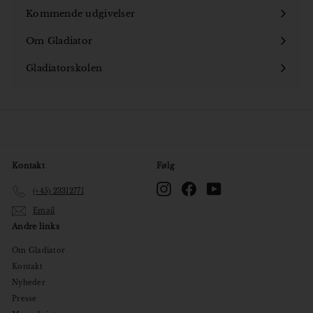
Kommende udgivelser
Om Gladiator
Åbn
undermenu
Gladiatorskolen
Åbn
undermenu
Kontakt
Følg
Instagram
Facebook
YouTube
(+45) 23312771
Email
Andre links
Om Gladiator
Kontakt
Nyheder
Presse