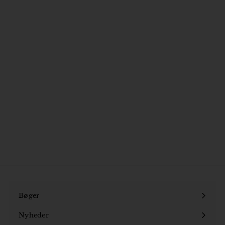
Horden
Hans Otto Jørgensen
299
2
95 kr
9
9
,
9
5
k
Bøger
r
Åbn
undermenu
Nyheder