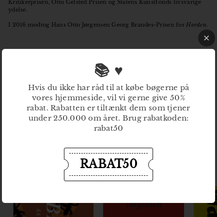
Kritikerprisen, Otto Gelsted Prisen og Statens Kunstfonds livsvarige
ydelse.
I 2016 modtog Hans Otto Jørgensen Georg Brandes-Prisen for
Horden
.
📚 ♥
Forfatter: Hans Otto Jørgensen
Titel: Horden
ISBN: 9788793128279
Hvis du ikke har råd til at købe bøgerne på
Udgivelsesdato: 02-11-2015
Indbinding: Softcover
Sidetal: 309
vores hjemmeside, vil vi gerne give 50%
Omslagsgrafiker: Thomas Joakim Winther
rabat. Rabatten er tiltænkt dem som tjener
under 250.000 om året. Brug rabatkoden:
rabat50
RABAT50
Mere af
Hans Otto Jørgensen