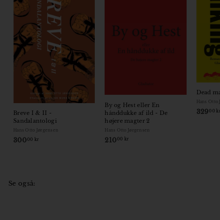
Dead ma
Hans Otto
By og Hest eller En
329
00 k
hånddukke af ild - De
Breve I & II -
højere magter 2
Sandalantologi
Hans Otto Jørgensen
Hans Otto Jørgensen
210
2
300
3
00 kr
00 kr
1
0
0
0
,
,
0
0
Se også:
0
0
k
k
r
r