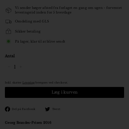
Vi sender bøger afsted fra forlaget en gang om ugen - forventet
leveringstid inden for 5 hverdage
Omdeling med GLS
Sikker betaling
På lager, klar til at blive sendt
Antal
−
+
Inkl. skatter
Levering
beregnes ved checkout.
Læg i kurven
Den
Tweet
Del på Facebook
Tweet
på
på
Facebook
Twitter
Georg Brandes-Prisen 2016