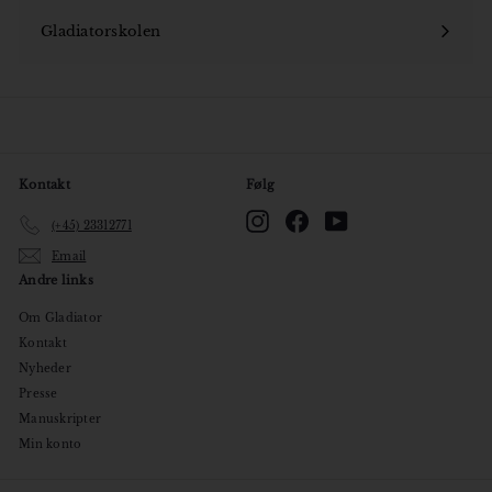
undermenu
Gladiatorskolen
Åbn
undermenu
Kontakt
Følg
Instagram
Facebook
YouTube
(+45) 23312771
Email
Andre links
Om Gladiator
Kontakt
Nyheder
Presse
Manuskripter
Min konto