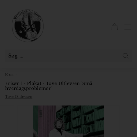
Gå
til
F
Pause
indhold
slideshow
o
r
SID
l
a
g
e
Søg
t
Hjem
/
G
Frisør 1 - Plakat - Tove Ditlevsen 'Små
l
hverdagsproblemer'
a
Tove Ditlevsen
d
i
a
t