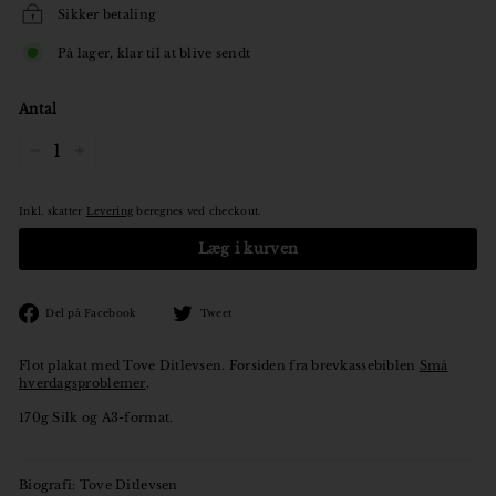
Sikker betaling
På lager, klar til at blive sendt
Antal
−
+
Inkl. skatter
Levering
beregnes ved checkout.
Læg i kurven
Den
Tweet
Del på Facebook
Tweet
på
på
Facebook
Twitter
Flot plakat med Tove Ditlevsen. Forsiden fra brevkassebiblen
Små
hverdagsproblemer
.
170g Silk og A3-format.
Biografi: Tove Ditlevsen