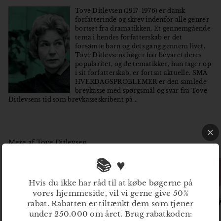
Tove Ditlevsen (1917-1976) er dansk
forfatterinde og skrev indenfor alle genrer
bortset fra dramatikken. Et gennemgående
tema i hendes forfatterskab er det
forsømte barn og dets gang gennem livet.
Tove Ditlevsens bøger har bevaret deres
popularitet, og de tematikker, hun tager op
i sit forfatterskab, er fortsat aktuelle. SMÅ
HVERDAGSPROBLEMER er den samlede
brevkasse med spørgsmål og svar fra Tove
Ditlevsens tid som brevkasseskribent på...
Mere af
Tove Ditlevsen
📚 ♥
Hvis du ikke har råd til at købe bøgerne på
vores hjemmeside, vil vi gerne give 50%
rabat. Rabatten er tiltænkt dem som tjener
under 250.000 om året. Brug rabatkoden: