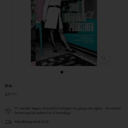
o
r
Pris
Normal
45
45,00
00 kr
pris
kr
Vi sender bøger afsted fra forlaget en gang om ugen - forventet
leveringstid inden for 5 hverdage
Omdeling med GLS