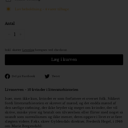
Lav beholdning - 4 varer tilbage
Antal
−
+
Inkl. skatter
Levering
beregnes ved checkout.
Læg i kurven
Den
Tweet
Del på Facebook
Tweet
på
på
Facebook
Twitter
Livsnerven - 10 kvinder i litteraturhistorien
Især, men ikke kun, kvinder er som forfattere et overset folk. Sikkert
fordi litteraturhistorien er skrevet af mænd, og det endda mænd af
den særlige støbning, der ikke bryder sig meget om kvinder, der vil
skrive, måske ytrer sig brutalt om tilværelsen eller flirter med noget så
usundt som surrealismen og ikke mener, deres opgave i livet er at føre
slægten videre. F.eks. skrev Gyldendals direktør, Frederik Hegel, i 1946
om Marie Bregendahl: