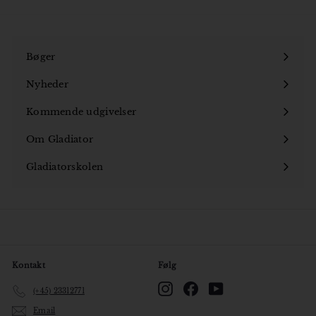
0
0
,
0
Bøger
0
Åbn
k
undermenu
Nyheder
r
Kommende udgivelser
Om Gladiator
Åbn
undermenu
Gladiatorskolen
Åbn
undermenu
Kontakt
Følg
Instagram
Facebook
YouTube
(+45) 23312771
Email