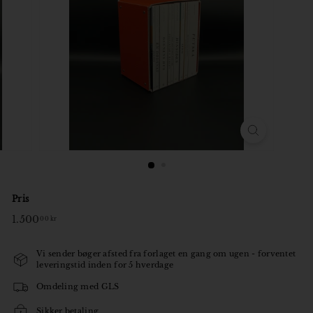
o
r
Pris
Normal
1.500
1.500,00
00 kr
pris
kr
Vi sender bøger afsted fra forlaget en gang om ugen - forventet
leveringstid inden for 5 hverdage
Omdeling med GLS
Sikker betaling