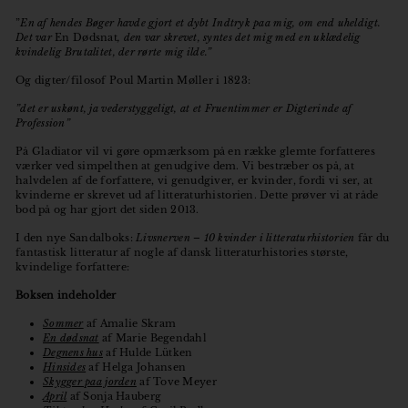
”
En af hendes Bøger havde gjort et dybt Indtryk paa mig, om end uheldigt.
Det var
En Dødsnat
, den var skrevet, syntes det mig med en uklædelig
kvindelig Brutalitet, der rørte mig ilde.”
Og digter/filosof Poul Martin Møller i 1823:
”det er uskønt, ja vederstyggeligt, at et Fruentimmer er Digterinde af
Profession”
På Gladiator vil vi gøre opmærksom på en række glemte forfatteres
værker ved simpelthen at genudgive dem. Vi bestræber os på, at
halvdelen af de forfattere, vi genudgiver, er kvinder, fordi vi ser, at
kvinderne er skrevet ud af litteraturhistorien. Dette prøver vi at råde
bod på og har gjort det siden 2013.
I den nye Sandalboks:
Livsnerven – 10 kvinder i litteraturhistorien
får du
fantastisk litteratur af nogle af dansk litteraturhistories største,
kvindelige forfattere:
Boksen indeholder
Sommer
af Amalie Skram
En dødsnat
af Marie Begendahl
Degnens hus
af Hulde Lütken
Hinsides
af Helga Johansen
Skygger paa jorden
af Tove Meyer
April
af Sonja Hauberg