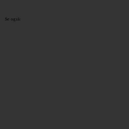
0
9
,
5
0
k
Se også:
0
r
k
r
Livsnerven - 10 kvinder i
litteraturhistorien (boks)
Forlaget Gladiator
1.500
1
00 kr
.
5