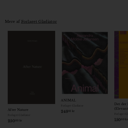
Mere af
Forlaget Gladiator
ANIMAL
Det der 
Forlaget Gladiator
(Elevan
After Nature
249
2
95 kr
Forlaget Gl
Forlaget Gladiator
4
150
00 kr
250
2
00 kr
9
5
,