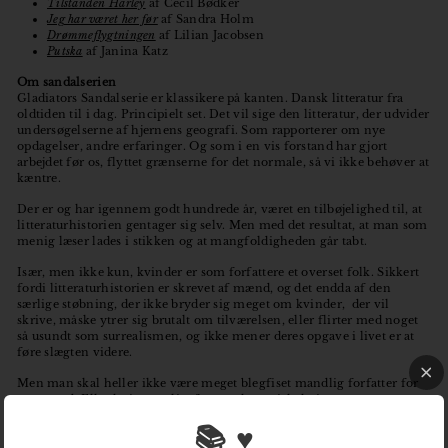
Tilstanden Harley
af Cecil Bødker
Jeg har været her før
af Sandra Holm
Drømmeflygtningen
af Lilian Jacobsen
Putska
af Janina Katz
Om sandalserien
Gladiators Sandalserie er klassikere på kanten. Dansk litteratur fra
oldtiden til i dag. Principielt set. Det vil sige den litteratur, der udvider
undersøgelserne af hjernens geografi. Som rapporterer om nye
opdagelser, andre erfaringer. Og som i en vis forstand har gjort
arbejdet før os, flyttet grænserne for det normale, så vi ikke behøver at
kæntre.
Der er og har igennem godt hundrede år, været en tilbøjelighed til, at
litteraturhistorien gentager sig selv. Men med det resultat, at man som
menig læser lades i stikken og at mangfoldigheden går tabt.
Især, men ikke kun, kvinder er som forfattere et overset folk. Sikkert
fordi litteraturhistorien er skrevet af mænd, og det endda af den
særlige støbning, der ikke bryder sig meget om kvinder, der vil
skrive, måske ytrer sig brutalt om tilværelsen, eller flirter med noget
så usundt som surrealismen, og ikke mener deres opgave i livet er at
føre slægten videre.
Men man skal heller ikke være meget blegfiset mandlig forfatter for
at ryge ud. Eller hvis man ligefrem er hysterisk, hvis man er
halvkriminel. Næ, der skal ro på, hår på brystet, der skal jages og køres
📚 ♥
i bil.