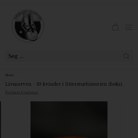
Gå
til
F
Pause
indhold
slideshow
o
r
SID
l
a
g
e
Søg
t
Hjem
/
G
Livsnerven - 10 kvinder i litteraturhistorien (boks)
l
Forlaget Gladiator
a
d
i
a
t