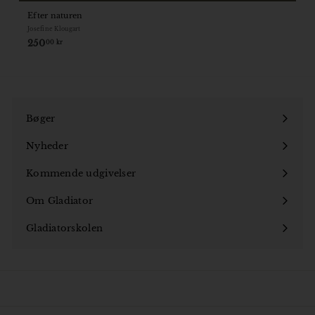
Efter naturen
Josefine Klougart
250
250,00
00 kr
kr
Bøger
Åbn
undermenu
Nyheder
Kommende udgivelser
Om Gladiator
Åbn
undermenu
Gladiatorskolen
Åbn
undermenu