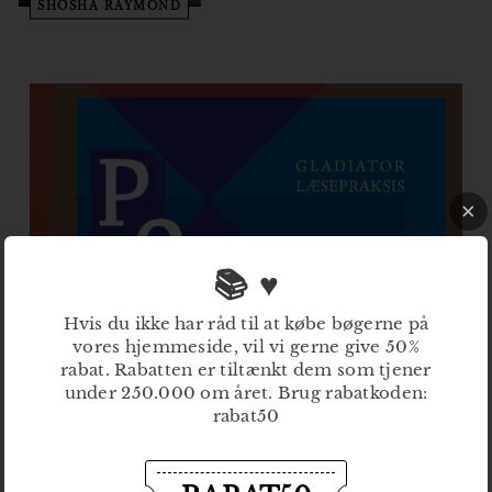
SHOSHA RAYMOND
📚 ♥
Hvis du ikke har råd til at købe bøgerne på
vores hjemmeside, vil vi gerne give 50%
rabat. Rabatten er tiltænkt dem som tjener
under 250.000 om året. Brug rabatkoden:
rabat50