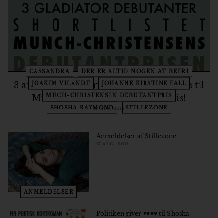
o
r
CASSANDRA
DER ER ALTID NOGEN AT BEFRI
3 af Gladiators forfattere på shortlisten til
JOAKIM VILANDT
JOHANNE KIRSTINE FALL
MUCH-CHRISTENSEN DEBUTANTPRIS
Munch-Christensen debutantpris!
SHOSHA RAYMOND
STILLEZONE
17 SEP., 2018
Anmeldelser af Stillezone
17 AUG., 2018
ANMELDELSER
Politiken giver ♥♥♥♥ til Shosha