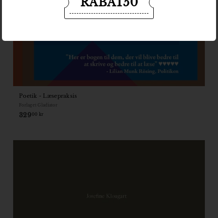
RABAT50
Poetik - Læsepraksis
Forlaget Gladiator
329
329,00
00 kr
kr